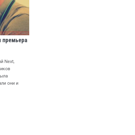
я премьера
й Next,
ников
была
али они и