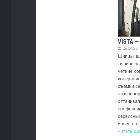
VISTA —
28.04.201
Щипцы, шл
тишине ра
четкие ко
«операцио
съемки се
наш репор
оттачивал
професси
сервисных
Buses со 
Читать д