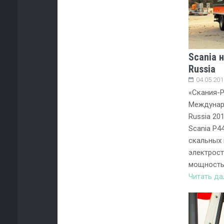
Scania 
Russia
04.05.201
«Скания-Р
Междунаро
Russia 20
Scania P4
скальных 
электрост
мощностью
Читать д