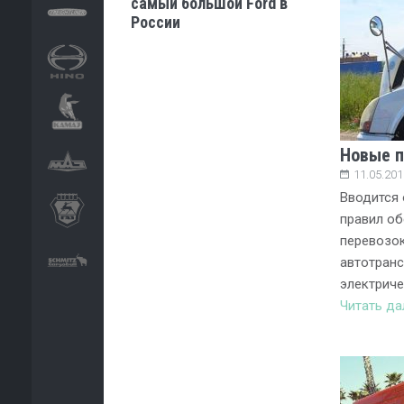
самый большой Ford в
России
Новые п
11.05.201
Вводится 
правил об
перевозок
автотран
электриче
Читать д