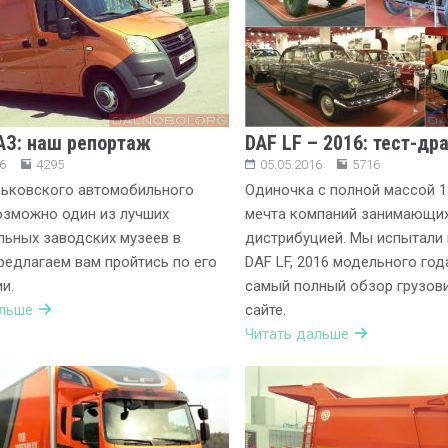
АЗ: наш репортаж
DAF LF – 2016: тест-др
6
4295
05.05.2016
5716
рьковского автомобильного
Одиночка с полной массой 1
озможно один из лучших
мечта компаний занимающих
ьных заводских музеев в
дистрибуцией. Мы испытали
редлагаем вам пройтись по его
DAF LF, 2016 модельного год
и.
самый полный обзор грузов
альше
сайте.
Читать дальше