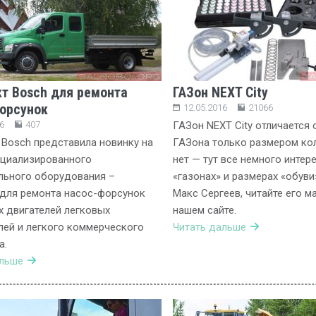
т Bosch для ремонта
ГАЗон NEXT City
орсунок
12.05.2016
21066
6
407
ГАЗон NEXT City отличается
Bosch представила новинку на
ГАЗона только размером кол
ециализированного
нет — тут все немного интере
льного оборудования –
«газонах» и размерах «обуви
для ремонта насос-форсунок
Макс Сергеев, читайте его м
 двигателей легковых
нашем сайте.
ей и легкого коммерческого
Читать дальше
а.
альше