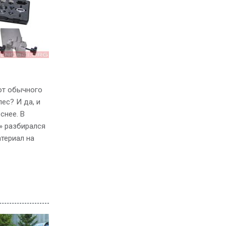
 от обычного
ес? И да, и
снее. В
» разбирался
атериал на