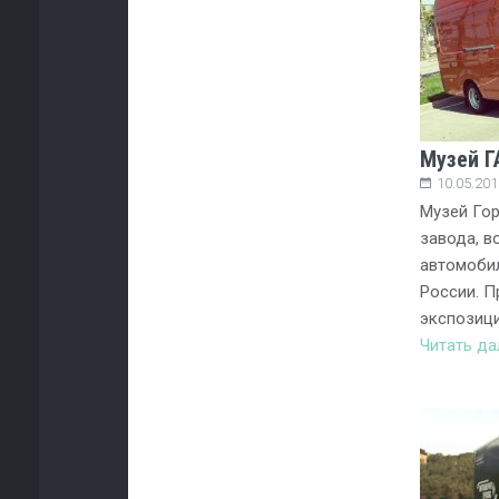
Музей Г
10.05.201
Музей Го
завода, в
автомобил
России. П
экспозици
Читать д