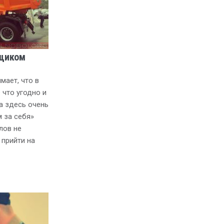
щиком
ает, что в
 что угодно и
а здесь очень
 за себя»
лов не
 прийти на