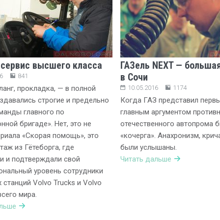
 cервис высшего класса
ГАЗель NEXT — больша
в Сочи
6
841
анг, прокладка, — в полной
10.05.2016
1174
здавались строгие и предельно
Когда ГАЗ представил первы
манды главного по
главным аргументом против
нной бригаде». Нет, это не
отечественного автопрома 
риала «Скорая помощь», это
«кочерга». Анахронизм, крич
таж из Гётеборга, где
были услышаны.
и и подтверждали свой
Читать дальше
ональный уровень сотрудники
 станций Volvo Trucks и Volvo
всего мира.
альше