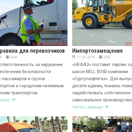
равила для перевозчиков
Импортозамещение
6
644
11.05.2016
256
ответственность за нарушение
«НЕФАЗ» поставит партию с
еспечения безопасности
шасси BELL B35D компании
 пассажиров и грузов
«Сургутнефтегаз». Для выпус
спортом и городским наземным
десяти единиц техники, план
ским транспортом
задействовать собственное
альше
самосвальное производство
Читать дальше