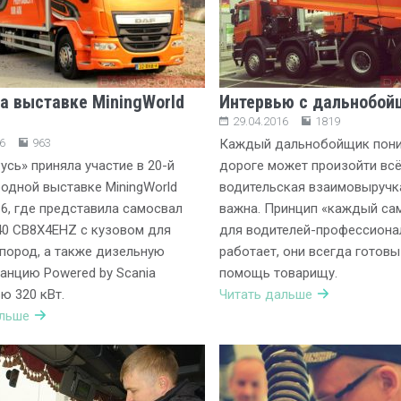
на выставке MiningWorld
Интервью с дальнобой
29.04.2016
1819
6
963
Каждый дальнобойщик поним
усь» приняла участие в 20-й
дороге может произойти всё
дной выставке MiningWorld
водительская взаимовыручк
16, где представила самосвал
важна. Принцип «каждый сам
40 CB8X4EHZ с кузовом для
для водителей-профессиона
пород, а также дизельную
работает, они всегда готовы
анцию Powered by Scania
помощь товарищу.
 320 кВт.
Читать дальше
альше