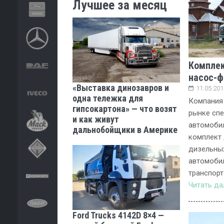
Лучшее за месяц
Комплек
насос-ф
«Выставка динозавров и
11.05.201
одна тележка для
Компания 
гипсокартона» — что возят
рынке сп
и как живут
автомоби
дальнобойщики в Америке
комплект 
дизельных
автомобил
транспорт
Читать д
Ford Trucks 4142D 8×4 —