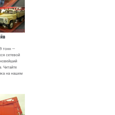
айв
9 тонн —
ся сетевой
 новейший
а. Читайте
ика на нашем