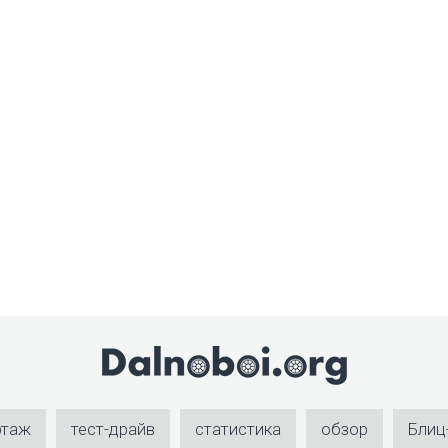
ртаж
тест-драйв
статистика
обзор
Блиц