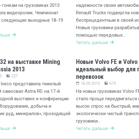
 гонкам на грузовиках 2013
надежности своих автомоби
ла видеоролик. Чемпионат
Renault Trucks подвергла но
в следующие выходные 18-19
беспрецедентным в своей ис
Новые грузовики разрабаты
альше
помощью передовых…
Читать дальше
D32 на выставке Mining
Новые Volvo FE и Volvo
ssia 2013
идеальный выбор для 
перевозок
3
227
Iveco представила тяжелый
16.05.2013
675
 самосвал Astra RD. на 17-й
На новых грузовиках Volvo FE
одной выставке и конференции
стало проще передвигаться в
борудование, добыча и
высок спрос на быстрый, ма
е руд, минералов», проходящей
экологически чистый трансп
грузовики…
альше
Читать дальше