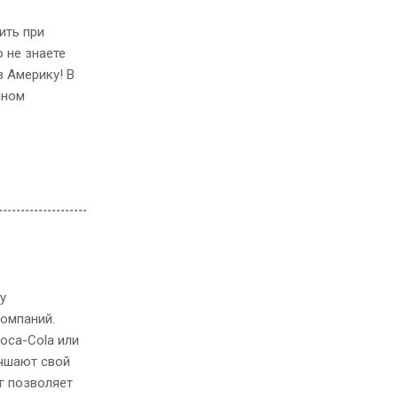
ить при
о не знаете
в Америку! В
аном
у
омпаний.
oca-Cola или
учшают свой
г позволяет