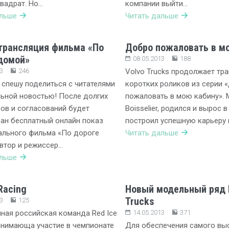
вадрат. Но…
компании выйти…
альше
Читать дальше
трансляция фильма «По
Добро пожаловать в м
домой»
08.05.2013
188
3
246
Volvo Trucks продолжает тр
 спешу поделиться с читателями
коротких роликов из серии 
ьной новостью! После долгих
пожаловать в мою кабину». 
ов и согласований будет
Boisselier, родился и вырос в
ан бесплатный онлайн показ
построил успешную карьеру 
ального фильма «По дороге
Читать дальше
втор и режиссер…
альше
Racing
Новый модельный ряд 
Trucks
3
125
ная российская команда Red Ice
14.05.2013
371
инимающа участие в чемпионате
Для обеспечения самого вы