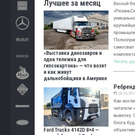
Лучшее за месяц
Весной б
«РязаньСк
уникально
крупнейш
промышле
Полнопри
самосвал 
«Выставка динозавров и
комплект
одна тележка для
Читать д
гипсокартона» — что возят
и как живут
дальнобойщики в Америке
Ребренд
03.05.201
Как могли
читатели 
вывеску. 
блога буд
Ford Trucks 4142D 8×4 —
объективе