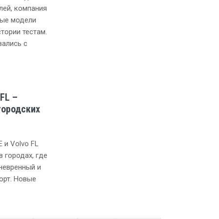
лей, компания
вые модели
тории тестам.
вались с
 FL –
городских
 и Volvo FL
 городах, где
невренный и
орт. Новые