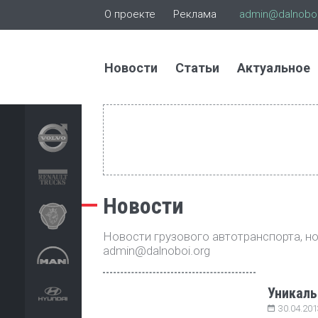
О проекте
Реклама
admin@dalnoboi
Новости
Статьи
Актуальное
Новости
Новости грузового автотранспорта, нов
admin@dalnoboi.org
Уникаль
30.04.201