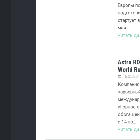
Европы по
подготови
стартует 
мая…
Читать д
Astra R
World Ru
16.05.201
Компания 
карьерный
междунар
«Горное о
обогащени
с 14 по…
Читать д