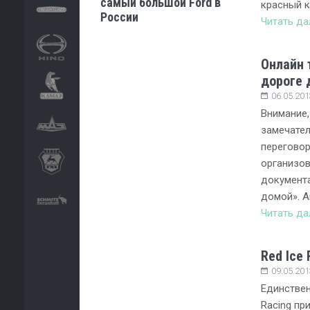
самый большой Ford в
красный к
России
Читать д
Онлайн 
дороге 
06.05.201
Внимание,
замечател
переговор
организов
документ
домой». А
Читать д
Red Ice 
09.05.201
Единствен
Racing пр