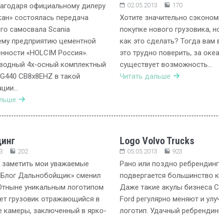
лагодаря официальному дилеру
02.05.2013
170
ан» состоялась передача
Хотите значительно сэконом
го самосвала Scania
покупке нового грузовика, н
ему предприятию цементной
как это сделать? Тогда вам 
нности «HOLCIM Россия».
это трудно поверить, за оке
водный 4х-осный комплектный
существует возможность…
G440 CB8x8EHZ в такой
Читать дальше
ации…
альше
инг
Logo Volvo Trucks
3
202
05.05.2013
923
 заметить мои уважаемые
Рано или поздно ребрендинг
«Блог Дальнобойщик» сменил
подвергается большинство к
Отныне уникальным логотипом
Даже такие акулы бизнеса C
ет грузовик отражающийся в
Ford регулярно меняют и ул
 камеры, заключенный в ярко-
логотип. Удачный ребрендин