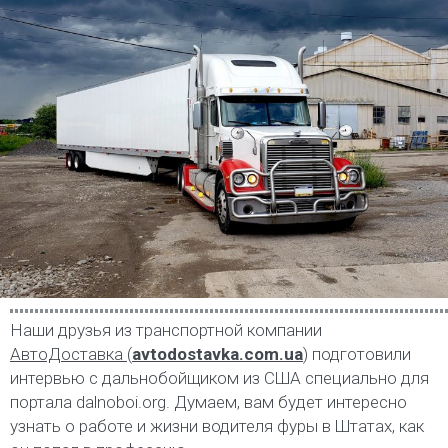
Наши друзья из транспортной компании
АвтоДоставка
(
avtodostavka.com.ua
) подготовили
интервью с дальнобойщиком из США специально для
портала dalnoboi.org. Думаем, вам будет интересно
узнать о работе и жизни водителя фуры в Штатах, как