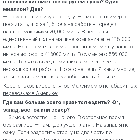
проехали километров за рулем трака? Один
миллион? Два?
— Такую статистику я не веду. Но можно примерно
посчитать, что за 1, 5 года на работе в городе я
накатал максимум 20, 000 миль. В первый и
единственный год на машине компании еще 118, 000
миль. На своем тягаче мы прошли, к моменту нашего
интервью, около 418000 миль. В сумме это 556, 000
миль. Так что даже до миллиона мне еще есть
несколько лет работы. Но это не цель. Я, как и многие,
хотят ездить меньше, а зарабатывать больше.
Коротенькое
видео, снятое Максимом о негабаритных
перевозках в Америке:
Где вам больше всего нравится ездить? Юг,
запад, восток или север?
— Зимой, естественно, на юге. В остальное время —
без разницы — там, где лучше платят. На запад я не
езжу. Если разделить страну на две части по
вертикали, то я обитаю только в восточной части.