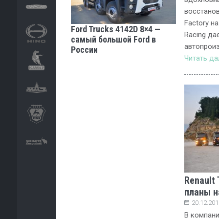
восстанов
Factory на
Ford Trucks 4142D 8×4 —
Racing да
самый большой Ford в
автопроиз
России
Читать д
Renault 
планы н
20.12.201
В компани