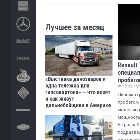
Лучшее за месяц
Renault 
специал
«Выставка динозавров и
пробего
одна тележка для
12.03.202
гипсокартона» — что возят
Линейка г
и как живут
пробегом 
дальнобойщики в Америке
моделью 
мощностью 
Ее разраб
подраздел
вдохнови