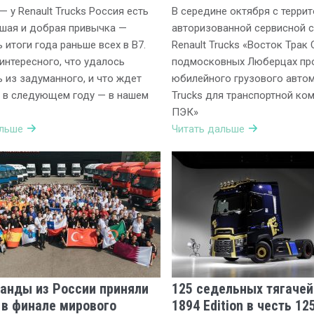
— у Renault Trucks Россия есть
В середине октября с терри
шая и добрая привычка —
авторизованной сервисной 
 итоги года раньше всех в B7.
Renault Trucks «Восток Трак 
интересного, что удалось
подмосковных Люберцах про
 из задуманного, и что ждет
юбилейного грузового автом
 в следующем году — в нашем
Trucks для транспортной ко
ПЭК»
альше
Читать дальше
анды из России приняли
125 седельных тягачей
 в финале мирового
1894 Edition в честь 12