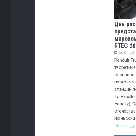
Две рос
предста
мировом
RTEC-20
26.04.201
Renault T
теоретич
соревнова
программ
станций п
To Excelle
Успеху). 
отечестве
июньский
Читать д