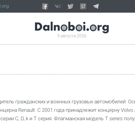
.org
9 августа 2026
одитель гражданских и военных грузовых автомобилей. О
нцерна Renault. С 2001 года принадлежит концерну Volvo 
ерии C, D, k и T серия. Флагманская модель T series пол