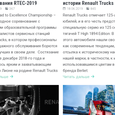
вания RTEC-2019
истории Renault Trucks
9
367
18.06.2019
845
ad to Excellence Championship –
Renault Trucks отмечает 125-
одное соревнование с
юбилей, и в его честь предс
ми образовательной программы
специальную серию из 125 
алистов сервисных станций
тягачей T High 1894 Edition. 
rucks, в котором профессионалы
этого автомобиля нашли сво
дажного обслуживания борются
как современные тенденции, 
лучших в своем деле. Состязание
отсылка к историческому н
в декабре 2018-го года и
нашей марки, в частности, к
ось ярким и захватывающим
использовавшимся цветам в
 Лионе на родине Renault Trucks
бренда Berliet.
альше
Читать дальше