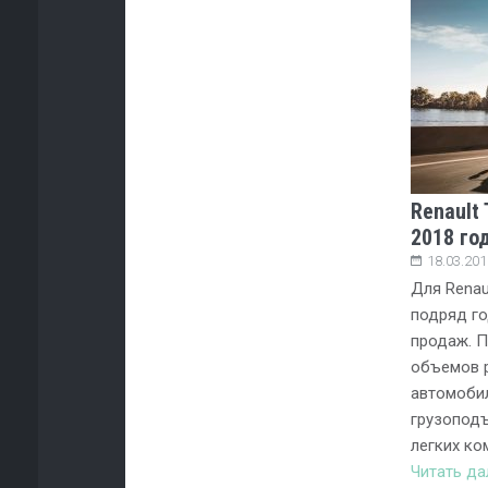
Renault
2018 го
18.03.201
Для Renau
подряд г
продаж. П
объемов р
автомоби
грузоподъ
легких ко
Читать д