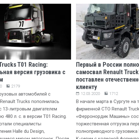
Trucks T01 Racing:
Первый в России полн
ьная версия грузовика с
самосвал Renault Truck
м
поставлен отечествен
клиенту
0
2179
рузовых автомобилей с
12.03.2020
1712
Renault Trucks пополнилась
В начале марта в Сургуте на 
с 13-литровым двигателем
фирменной СТО Renault Truc
480 л. с. в версии T01 Racing.
«Ферронордик Машины» сос
отали специалисты
торжественная отгрузка пер
ения Halle du Design,
полноприводного грузовика R
вшиеся миром автогонок. После
K-серии с колесной формуло