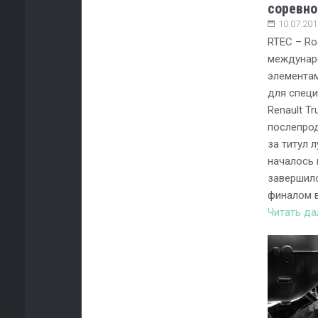
соревно
10.07.201
RTEC – Ro
междунар
элемента
для специ
Renault T
послепро
за титул 
началось 
завершил
финалом в
Читать д