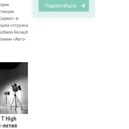
тории
Подписаться
станции
Сервис» в
шла отгрузка
обиля Renault
мпании «Авто-
 T High
5-летия