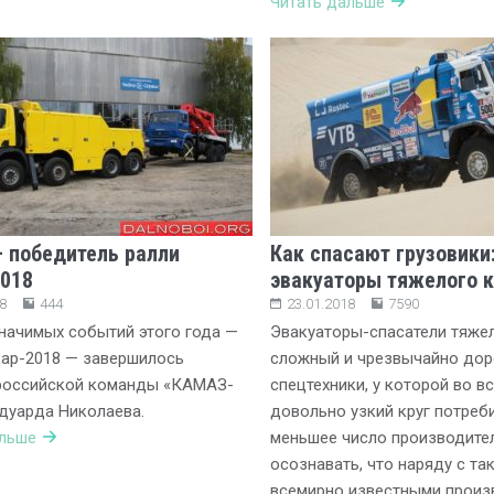
Читать дальше
 победитель ралли
Как спасают грузовики
018
эвакуаторы тяжелого 
8
444
23.01.2018
7590
начимых событий этого года —
Эвакуаторы-спасатели тяже
ар-2018 — завершилось
сложный и чрезвычайно дор
российской команды «КАМАЗ-
спецтехники, у которой во в
дуарда Николаева.
довольно узкий круг потреб
альше
меньшее число производите
осознавать, что наряду с та
всемирно известными произ