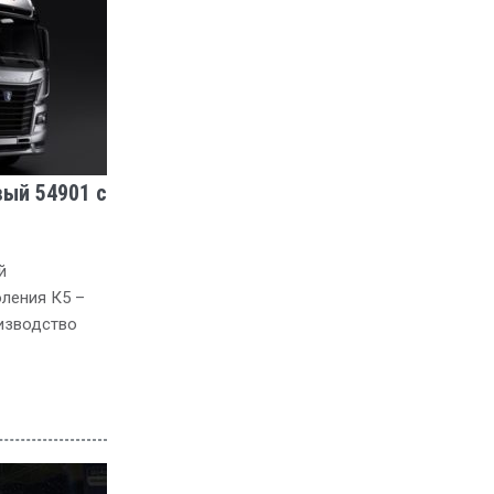
ый 54901 с
й
ления К5 –
изводство