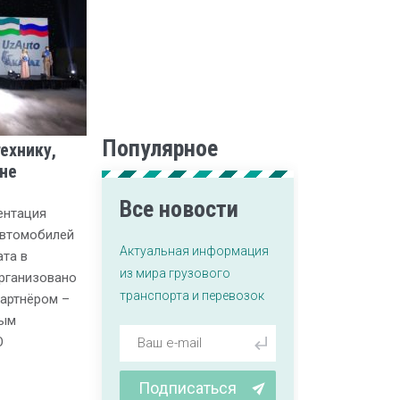
Популярное
ехнику,
не
Все новости
ентация
автомобилей
Актуальная информация
та в
из мира грузового
рганизовано
транспорта и перевозок
артнёром –
ным
О
Подписаться