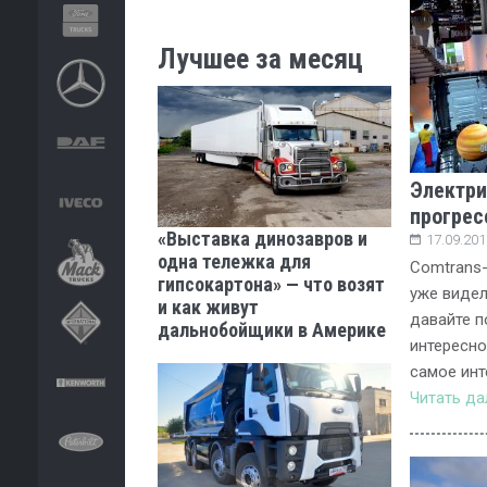
Лучшее за месяц
Электри
прогрес
«Выставка динозавров и
17.09.201
одна тележка для
Comtrans-
гипсокартона» — что возят
уже видел
и как живут
давайте п
дальнобойщики в Америке
интересно
самое инт
Читать д