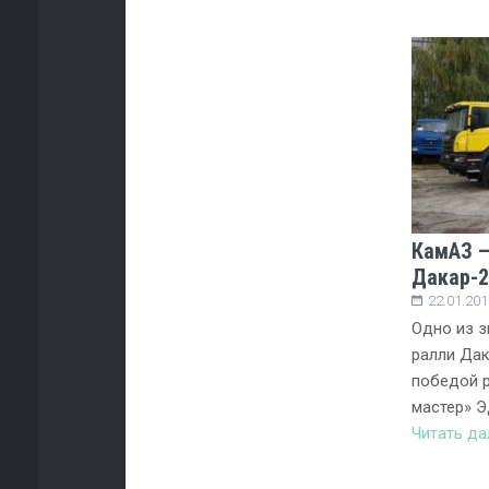
КамАЗ —
Дакар-2
22.01.201
Одно из з
ралли Дак
победой 
мастер» Э
Читать д