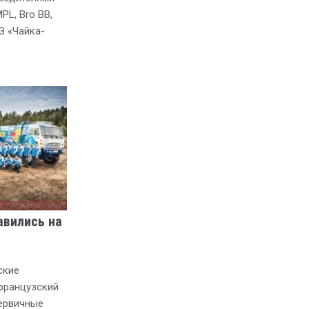
PL, Bro BB,
З «Чайка-
вились на
ские
французский
первичные