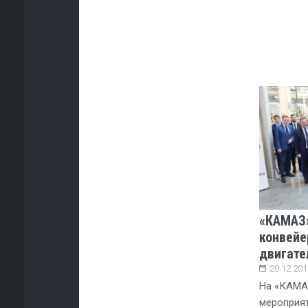
«КАМАЗ»
конвейе
двигате
20.12.201
На «КАМА
мероприят