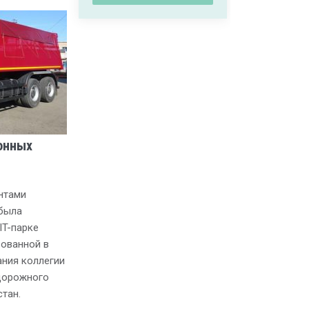
онных
нтами
была
IT-парке
зованной в
ния коллегии
 дорожного
тан.