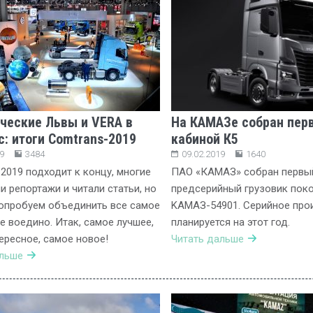
ческие Львы и VERA в
На КАМАЗе собран перв
с: итоги Comtrans-2019
кабиной К5
9
3484
09.02.2019
1640
2019 подходит к концу, многие
ПАО «КАМАЗ» собран первы
и репортажи и читали статьи, но
предсерийный грузовик поко
опробуем объединить все самое
KAMAЗ-54901. Серийное про
е воедино. Итак, самое лучшее,
планируется на этот год.
ересное, самое новое!
Читать дальше
альше