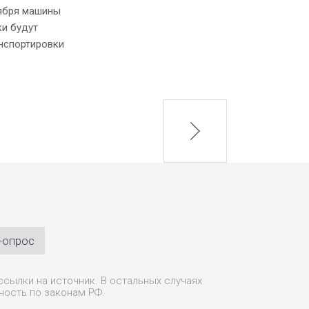
оября машины
ки будут
нспортировки
next
-опрос
сылки на источник. В остальных случаях
ность по законам РФ.