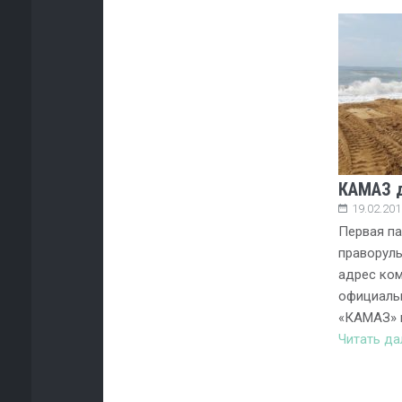
КАМАЗ 
19.02.201
Первая п
праворуль
адрес ком
официаль
«КАМАЗ» 
Читать д