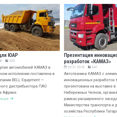
для ЮАР
Презентация инноваци
разработок «КАМАЗ»
8
505
артия автомобилей КАМАЗ в
30.01.2018
641
ном исполнении поставлена в
Автотехника КАМАЗ с элеме
пании BELL Equipment —
инновационных разработок 
ного дистрибьютора ПАО
презентована на выставке в 
в Африке.
Набережных Челнов, органи
альше
рамках расширенного заседа
Министерства транспорта и
хозяйства Республики Татарс