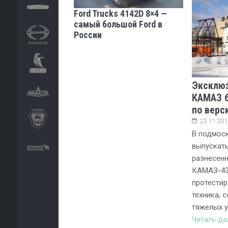
Ford Trucks 4142D 8×4 —
самый большой Ford в
России
Эксклюз
КАМАЗ 6
по верс
22.11.201
В подмос
выпускать
разнесен
КАМАЗ-431
протестир
техника, 
тяжелых 
Читать д