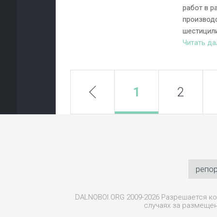
работ в р
производ
шестицили
Читать д
prev
1
2
репо
DALNOBOI.ORG 2009-2026 Разрешается ко
случаях за размещен