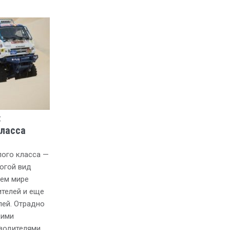
:
класса
лого класса —
огой вид
сем мире
ителей и еще
лей. Отрадно
кими
водителями