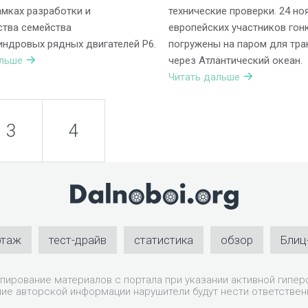
амках разработки и
технические проверки. 24 н
ства семейства
европейских участников гон
ндровых рядных двигателей Р6.
погружены на паром для тра
альше
через Атлантический океан.
Читать дальше
3
4
ртаж
тест-драйв
статистика
обзор
Блиц
пирование материалов с портала при указании активной гиперс
ие авторской информации нарушители будут нести ответствен