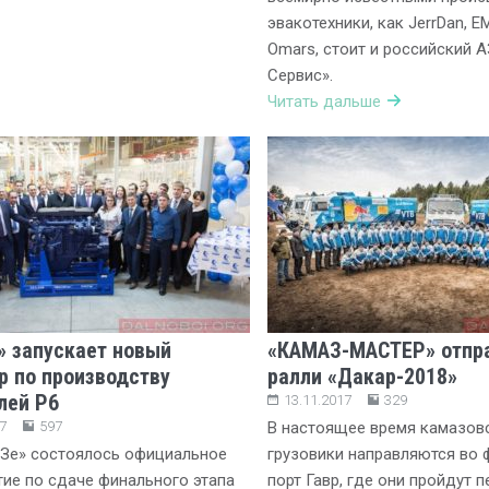
эвакотехники, как JerrDan, EM
Omars, стоит и российский А
Сервис».
Читать дальше
 запускает новый
«КАМАЗ-МАСТЕР» отпра
р по производству
ралли «Дакар-2018»
лей Р6
13.11.2017
329
7
597
В настоящее время камазов
Зе» состоялось официальное
грузовики направляются во 
ие по сдаче финального этапа
порт Гавр, где они пройдут 