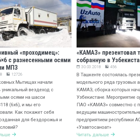
ивный «проходимец»:
«КАМАЗ» презентовал т
×6 c разнесенными осями
собранную в Узбекиста
ии МПЗ
30.03.2018
456
8
12726
В Ташкенте состоялась през
ковных Мытищах начали
модельного ряда грузовых 
 уникальный вездеход с
КАМАЗ, сборка которых нача
ными осями на шасси
Узбекистане. Мероприятие о
18 (6х6), и мы его
ПАО «КАМАЗ» совместно с п
овали. Как покажет себя
ведущим машиностроитель
созданная для бездорожья и
предприятием республики А
условий?
«Узавтосаноат»
альше
Читать дальше