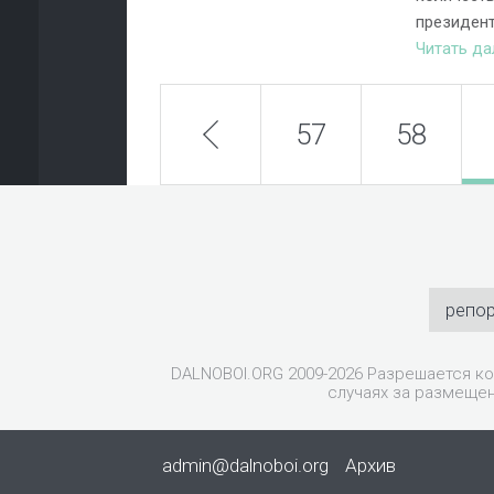
президент
Читать д
prev
57
58
репо
DALNOBOI.ORG 2009-2026 Разрешается ко
случаях за размещен
admin@dalnoboi.org
Архив