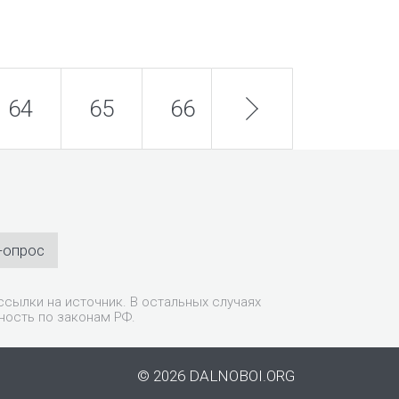
64
65
66
next
67
68
-опрос
сылки на источник. В остальных случаях
ность по законам РФ.
© 2026 DALNOBOI.ORG