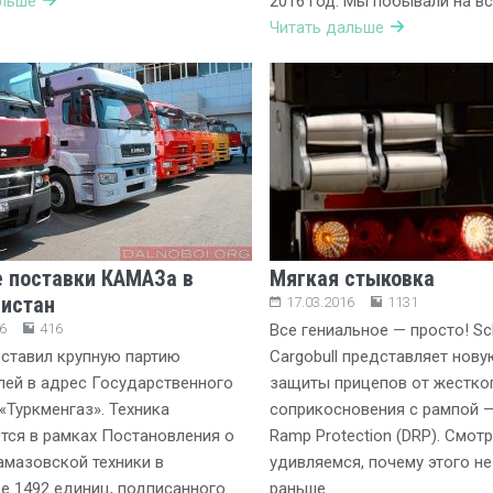
альше
2016 год. Мы побывали на вс
Читать дальше
 поставки КАМАЗа в
Мягкая стыковка
истан
17.03.2016
1131
6
416
Все гениальное — просто! Sc
ставил крупную партию
Cargobull представляет нову
ей в адрес Государственного
защиты прицепов от жестко
«Туркменгаз». Техника
соприкосновения с рампой —
тся в рамках Постановления о
Ramp Protection (DRP). Смот
амазовской техники в
удивляемся, почему этого н
е 1492 единиц, подписанного
раньше.