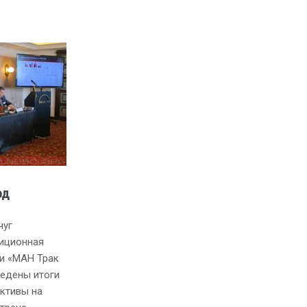
од
чуг
диционная
и «МАН Трак
ведены итоги
ективы на