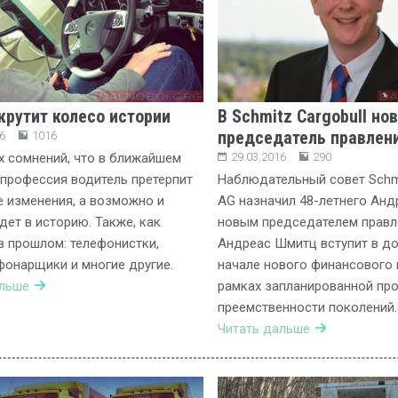
 крутит колесо истории
В Schmitz Cargobull но
председатель правлен
6
1016
х сомнений, что в ближайшем
29.03.2016
290
профессия водитель претерпит
Наблюдательный совет Schmi
 изменения, а возможно и
AG назначил 48-летнего Ан
дет в историю. Также, как
новым председателем правл
в прошлом: телефонистки,
Андреас Шмитц вступит в д
фонарщики и многие другие.
начале нового финансового г
альше
рамках запланированной пр
преемственности поколений.
Читать дальше