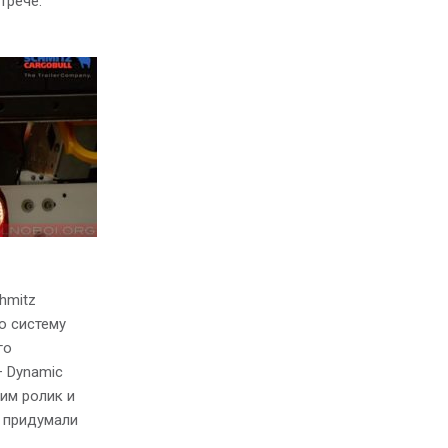
трече.
hmitz
ю систему
го
 Dynamic
рим ролик и
е придумали