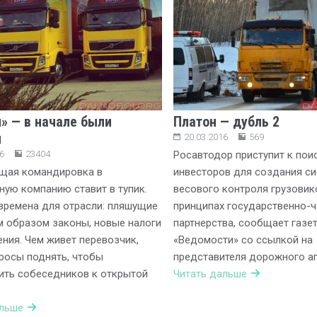
» — в начале были
Платон — дубль 2
и
20.03.2016
569
6
23404
Росавтодор приступит к пои
щая командировка в
инвесторов для создания с
ную компанию ставит в тупик.
весового контроля грузовик
времена для отрасли: пляшущие
принципах государственно-ч
 образом законы, новые налоги
партнерства, сообщает газе
ения. Чем живет перевозчик,
«Ведомости» со ссылкой на
росы поднять, чтобы
представителя дорожного аг
ить собеседников к открытой
Читать дальше
альше