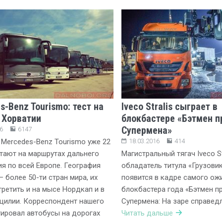
s-Benz Tourismo: тест на
Iveco Stralis сыграет в
 Хорватии
блокбастере «Бэтмен п
Супермена»
6
6147
Mercedes-Benz Tourismo уже 22
18.03.2016
414
тают на маршрутах дальнего
Магистральный тягач Iveco Str
я по всей Европе. География
обладатель титула «Грузовик
– более 50-ти стран мира, их
появится в кадре самого о
ретить и на мысе Нордкап и в
блокбастера года «Бэтмен п
цилии. Корреспондент нашего
Супермена: На заре справед
тировал автобусы на дорогах
Читать дальше