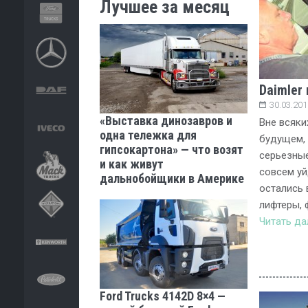
Лучшее за месяц
Daimler
30.03.201
«Выставка динозавров и
Вне всяки
одна тележка для
будущем, 
гипсокартона» — что возят
серьезные
и как живут
совсем уй
дальнобойщики в Америке
остались 
лифтеры, 
Читать д
Ford Trucks 4142D 8×4 —