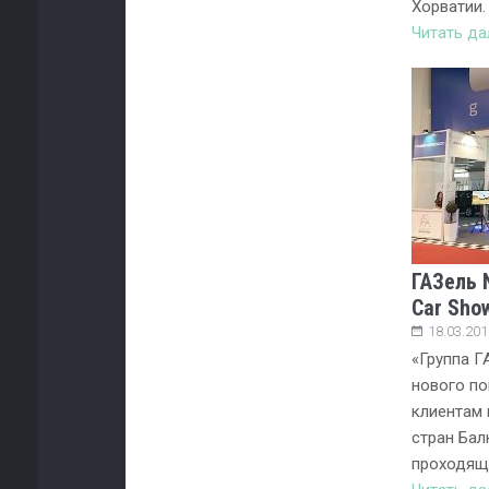
Хорватии.
Читать д
ГАЗель 
Car Sho
18.03.201
«Группа Г
нового по
клиентам 
стран Бал
проходяще