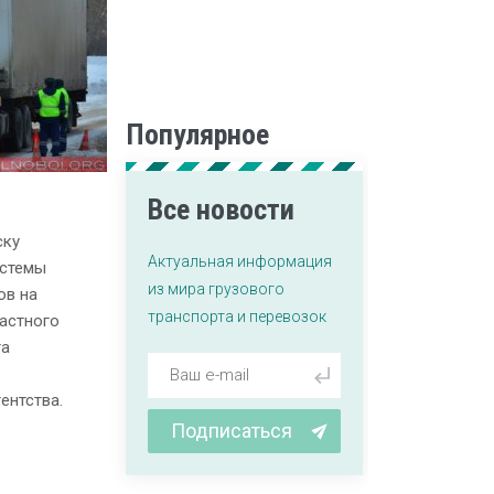
Популярное
Все новости
ску
Актуальная информация
истемы
из мира грузового
ов на
транспорта и перевозок
астного
та
ентства.
Подписаться