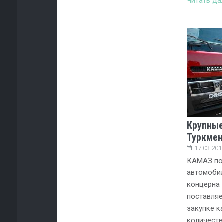
Читать д
Крупные
Туркмен
17.03.201
КАМАЗ по
автомобил
концерна 
поставляе
закупке к
количеств