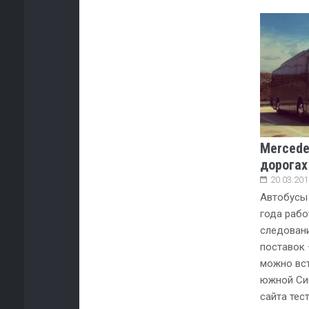
Mercede
дорогах
20.03.201
Автобусы 
года рабо
следовани
поставок 
можно вст
южной Си
сайта тес