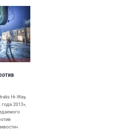
ротив
alis Hi-Way,
 года 2013»,
жидаемого
ротив
ливости».