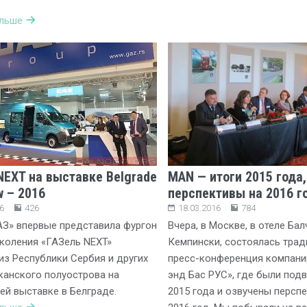
альше
NEXT на выставке Belgrade
MAN — итоги 2015 года,
w – 2016
перспективы на 2016 г
6
426
18.03.2016
784
АЗ» впервые представила фургон
Вчера, в Москве, в отеле Бал
коления «ГАЗель NEXT»
Кемпински, состоялась тра
из Республики Сербия и других
пресс-конференция компани
канского полуострова на
энд Бас РУС», где были под
й выставке в Белграде.
2015 года и озвучены персп