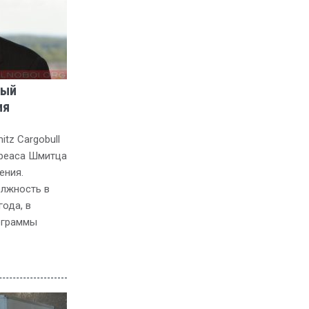
вый
ия
tz Cargobull
дреаса Шмитца
ения.
олжность в
ода, в
ограммы