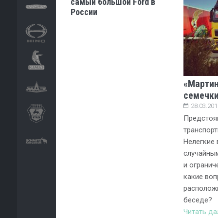
самый большой Ford в
России
«Мартин
семечк
28.03.201
Предстоя
транспорт
Нелегкие 
случайным
и огранич
какие воп
располож
беседе?
Читать д