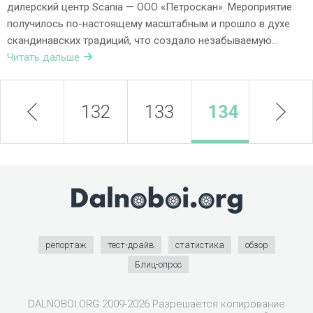
дилерский центр Scania — ООО «Петроскан». Мероприятие
получилось по-настоящему масштабным и прошло в духе
скандинавских традиций, что создало незабываемую…
Читать дальше
prev
132
133
134
next
135
репортаж
тест-драйв
статистика
обзор
Блиц-опрос
DALNOBOI.ORG 2009-2026 Разрешается копирование