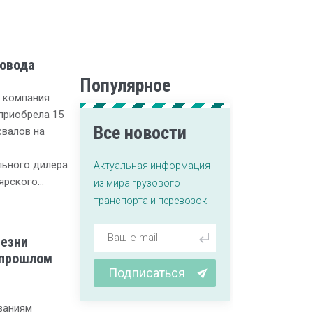
ровода
Популярное
а компания
приобрела 15
Все новости
свалов на
ьного дилера
Актуальная информация
оярского…
из мира грузового
транспорта и перевозок
езни
 прошлом
Подписаться
ованиям