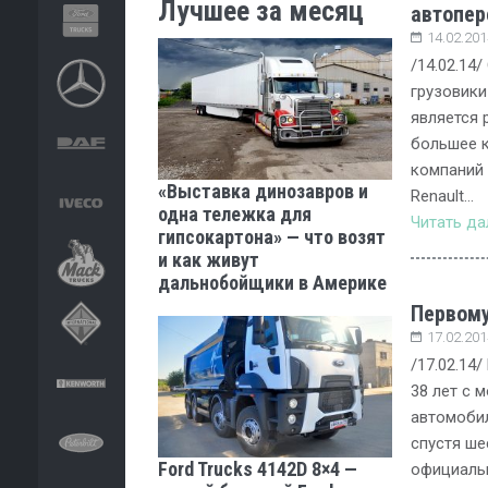
Лучшее за месяц
автопер
14.02.201
/14.02.14
грузовики
является 
большее к
компаний 
«Выставка динозавров и
Renault…
одна тележка для
Читать д
гипсокартона» — что возят
и как живут
дальнобойщики в Америке
Первому
17.02.201
/17.02.14
38 лет с 
автомобил
спустя ше
Ford Trucks 4142D 8×4 —
официаль