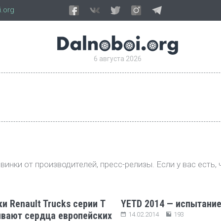
.org
6 августа 2026
инки от производителей, пресс-релизы. Если у вас есть, 
и Renault Trucks серии T
YETD 2014 — испытание
вают сердца европейских
14.02.2014
193