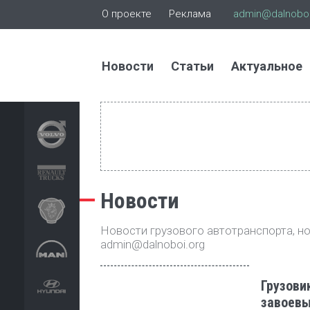
О проекте
Реклама
admin@dalnoboi
Новости
Статьи
Актуальное
Новости
Новости грузового автотранспорта, нов
admin@dalnoboi.org
Грузовик
завоевы