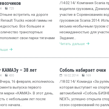
евозчиков
/14.02.14/ Компания Scania 
4
725
водителя грузовика, Дэниэла
/ Отныне встретить на дороге
участие в Соревнованиях во
 Renault Trucks новой гаммы не
грузовиков Scania 2014. Исп
редкостью. Все большее и
весьма необычным грузом с
оличество транспортных
неожиданностью для участн
пополняют свои парки тягачами
Задание…
Читать дальше
альше
 КАМАЗу – 38 лет
Соболь набирает очки
4
430
18.02.2014
169
/ Вчера, 16 февраля, исполнилось
/18.02.14/ Команда «За рулё
момента выпуска первого
которая выступает на спорт
я марки «КАМАЗ». В этот день,
автомобилей «Соболь БИЗНЕ
сть с небольшим лет после
NEXT», успешно открыла спо
ного начала…
сезон соревнований по ралл