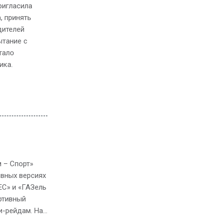
пригласила
, принять
дителей
ытание с
тало
ика.
м – Спорт»
ивных версиях
С» и «ГАЗель
ртивный
и-рейдам. На…