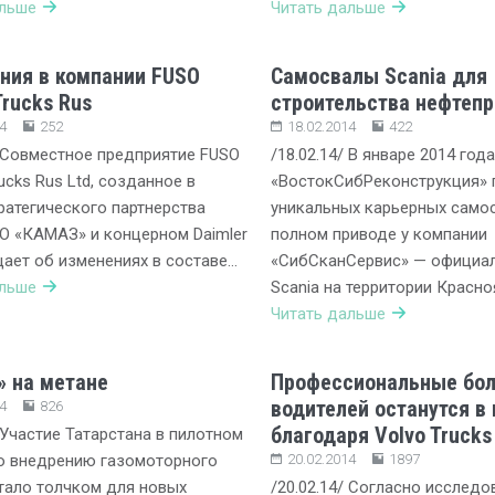
альше
Читать дальше
ния в компании FUSO
Самосвалы Scania для
rucks Rus
строительства нефтеп
4
252
18.02.2014
422
/ Cовместное предприятие FUSO
/18.02.14/ В январе 2014 год
cks Rus Ltd, созданное в
«ВостокСибРеконструкция» 
ратегического партнерства
уникальных карьерных само
О «КАМАЗ» и концерном Daimler
полном приводе у компании
ает об изменениях в составе…
«СибСканСервис» — официал
альше
Scania на территории Красн
Читать дальше
 на метане
Профессиональные бол
водителей останутся в
4
826
благодаря Volvo Trucks
/ Участие Татарстана в пилотном
о внедрению газомоторного
20.02.2014
1897
тало толчком для новых
/20.02.14/ Согласно исслед