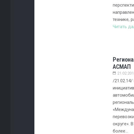
перспекти
направлен
технике,
Читать д
Региона
АСМАП
21.02.201
/21.02.14
инициати
автомоби
регионал
«Междуна
перевозк
округе». 
более…