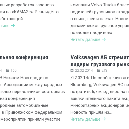
вных разработок газового
компании Volvo Trucks боле
ия на «КАМАЗе». Речь идёт о
водителей грузовиков страд
 работающей…
в спине, шее и плечах. Новое
альше
динамическое рулевое управ
позволяет водителю…
Читать дальше
льная конференция
Volkswagen AG стремит
лидеры грузового рын
4
165
22.02.2014
213
/ В Нижнем Новгороде по
/22.02.14/ По сообщению аг
ве Ассоциации международных
Bloomberg, Volkswagen AG п
льных перевозчиков состоялась
потратить 6,7 млрд евро на 
ьная конференция
заключительного пакета акц
родные автомобильные
миноритарных акционеров Sc
и в Приволжском федеральном
Новость пришла из…
В мероприятии приняли участие
Читать дальше