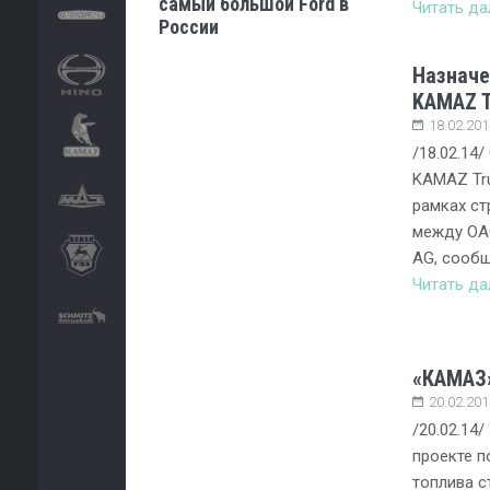
самый большой Ford в
Читать д
России
Назначе
KAMAZ T
18.02.201
/18.02.14
KAMAZ Tru
рамках ст
между ОА
AG, сообщ
Читать д
«КАМАЗ»
20.02.201
/20.02.14
проекте п
топлива с