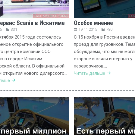
ервис Scania в Искитиме
Особое мнение
5
331
19.11.2015
780
ктября 2015 года состоялось
С 15 ноября в России введе
енное открытие официального
проезд для грузовиков. Тем
го центра компании ООО
обсуждаема, что мы не могл
» в городе Искитим
стороне и взяли интервью у
ской области. В официальной
перевозчиков….
и открытия нового дилерского…
Читать дальше
альше