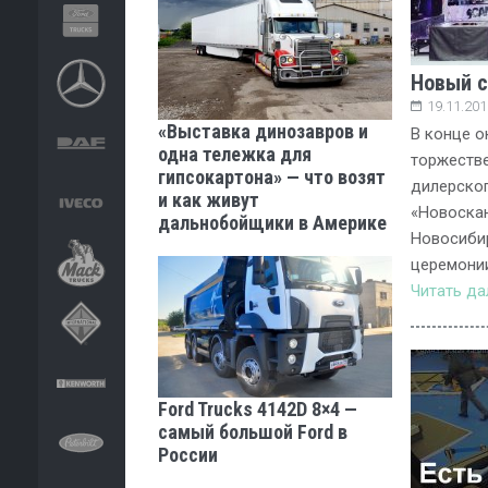
Новый с
19.11.201
«Выставка динозавров и
В конце о
одна тележка для
торжеств
гипсокартона» — что возят
дилерско
и как живут
«Новоскан
дальнобойщики в Америке
Новосибир
церемони
Читать д
Ford Trucks 4142D 8×4 —
самый большой Ford в
России