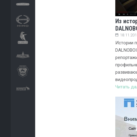
Из исто
DALNOB
18.11.201
Истории п
DALNOBOI.
репортажи
профильн
развиваю
видеопро
Читать д