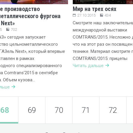
е производство
Мир на трех осях
еталлического фургона
27.10.2015
434
 Next»
Смотрите наш заключительн
5
702
международной выставки
АЗ» сегодня запускает
COMTRANS/2015. Несложно д
ство цельнометаллического
что на этот раз он посвяще
ГАЗель Next», который впервые
технике. Материал смотрите 
тавлен в рамках
COMTRANS/2015: прицепы
одного специализированного
Читать дальше
а Comtrans’2015 в сентябре
а. Объем кузова…
альше
68
69
70
71
72