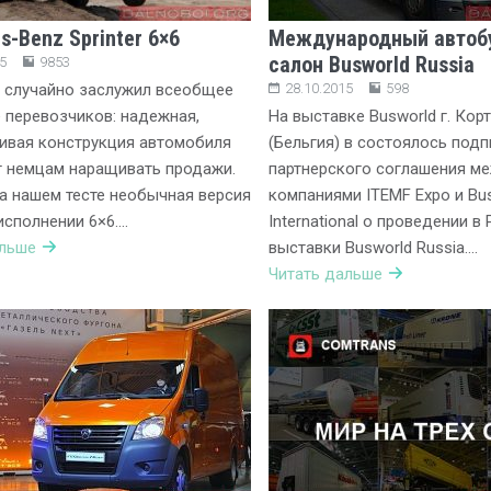
s-Benz Sprinter 6×6
Международный автоб
салон Busworld Russia
5
9853
не случайно заслужил всеобщее
28.10.2015
598
 перевозчиков: надежная,
На выставке Busworld г. Кор
ивая конструкция автомобиля
(Бельгия) в состоялось под
 немцам наращивать продажи.
партнерского соглашения м
а нашем тесте необычная версия
компаниями ITEMF Expo и Bu
 исполнении 6×6….
International о проведении в
альше
выставки Busworld Russia….
Читать дальше