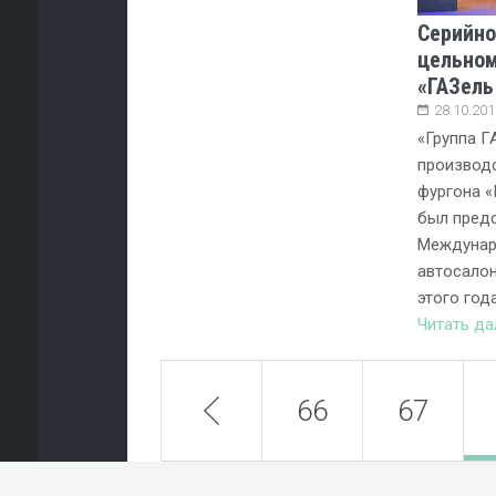
Серийно
цельном
«ГАЗель
28.10.201
«Группа Г
производ
фургона «
был предс
Междунар
автосалон
этого год
Читать д
prev
66
67