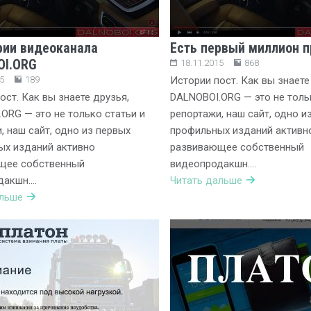
рии видеоканала
Есть первый миллион 
OI.ORG
18.11.2015
868
5
189
Истории пост. Как вы знаете
ост. Как вы знаете друзья,
DALNOBOI.ORG — это не толь
ORG — это не только статьи и
репортажи, наш сайт, одно и
, наш сайт, одно из первых
профильных изданий активн
ых изданий активно
развивающее собственный
щее собственный
видеопродакшн….
дакшн….
Читать дальше
альше