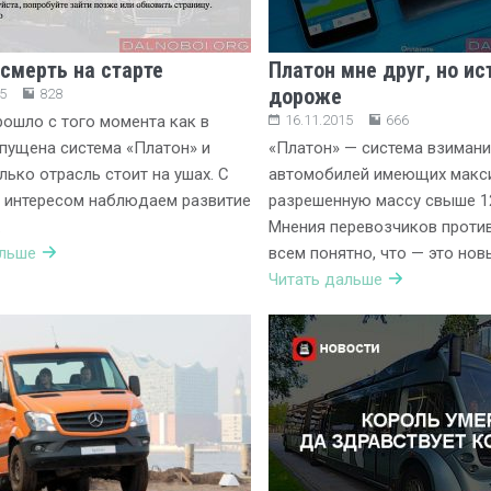
 смерть на старте
Платон мне друг, но ис
дороже
5
828
рошло с того момента как в
16.11.2015
666
пущена система «Платон» и
«Платон» — система взимани
лько отрасль стоит на ушах. С
автомобилей имеющих макс
 интересом наблюдаем развитие
разрешенную массу свыше 12
…
Мнения перевозчиков проти
альше
всем понятно, что — это нов
Читать дальше