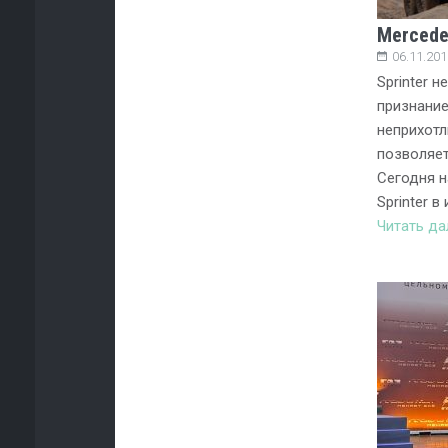
Mercede
06.11.201
Sprinter 
признание
неприхотл
позволяет
Сегодня н
Sprinter в
Читать д