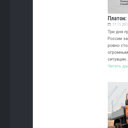
Платон:
17.11.201
Три дня п
России за
ровно сто
огромным
ситуации
Читать д