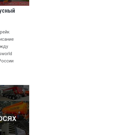
усный
трейк
писание
ежду
sworld
 России