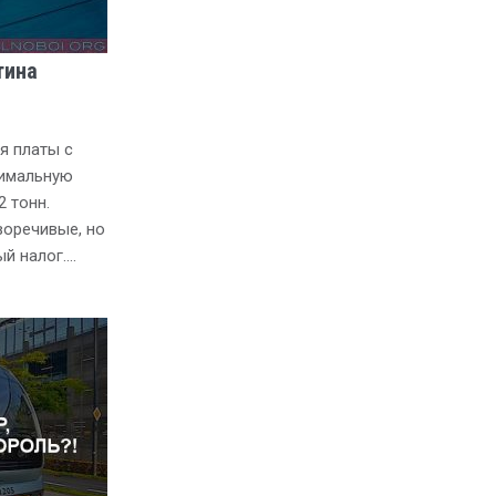
тина
я платы с
имальную
 тонн.
воречивые, но
ый налог….