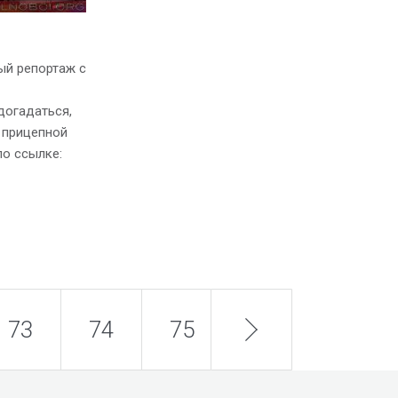
ый репортаж с
огадаться,
н прицепной
по ссылке:
73
74
75
next
76
77