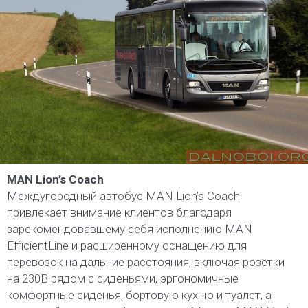
MAN Lion’s Coach
Междугородный автобус MAN Lion’s Coach
привлекает внимание клиентов благодаря
зарекомендовавшему себя исполнению MAN
EfficientLine и расширенному оснащению для
перевозок на дальние расстояния, включая розетки
на 230В рядом с сиденьями, эргономичные
комфортные сиденья, бортовую кухню и туалет, а