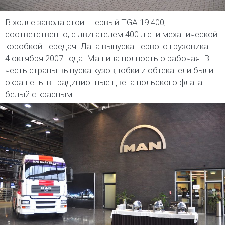
В холле завода стоит первый TGA 19.400,
соответственно, с двигателем 400 л.с. и механической
коробкой передач. Дата выпуска первого грузовика —
4 октября 2007 года. Машина полностью рабочая. В
честь страны выпуска кузов, юбки и обтекатели были
окрашены в традиционные цвета польского флага —
белый с красным.