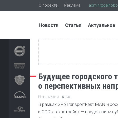
О проекте
Реклама
admin@dalnoboi
Новости
Статьи
Актуальное
Будущее городского 
о перспективных нап
31.07.2019
540
В рамках SPbTransportFest MAN и рос
и ООО «Технотрейд» — представили пу