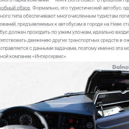
робный обзор
. Формально, это туристический автобус, од
ного типа обеспечивают многочисленным туристам логи
бований, предъявляемых к автобусам в городе на Неве ст
бус должен проходить по узким улочкам, идеально входи
пятствовать движению других транспортных средств в о
 справляется с данными задачами, поэтому именно эта м
ной компании «Интерсервис».