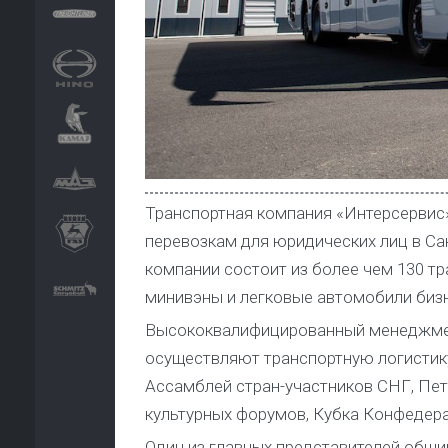
Транспортная компания «Интерсервис
перевозкам для юридических лиц в Са
компании состоит из более чем 130 тр
минивэны и легковые автомобили бизн
Высококвалифицированный менеджмент
осуществляют транспортную логисти
Ассамблей стран-участников СНГ, Пе
культурных форумов, Кубка Конфедера
Один из главных представителей обши