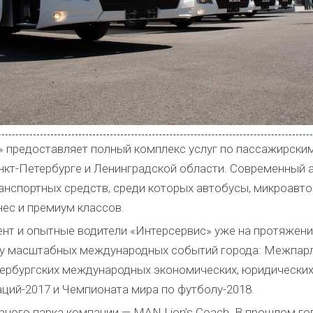
» предоставляет полный комплекс услуг по пассажирски
нкт-Петербурге и Ленинградской области. Современный 
анспортных средств, среди которых автобусы, микроавто
ес и премиум классов.
 и опытные водители «Интерсервис» уже на протяжении
ку масштабных международных событий города: Межпар
тербургских международных экономических, юридических
ций-2017 и Чемпионата мира по футболу-2018.
рного парка компании — MAN Lion’s Coach. В прошлом го