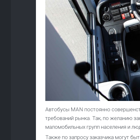
Автобусы MAN постоянно совершенств
требований рынка. Так, по желанию з
маломобильных групп населения и лю
Также по запросу заказчика могут б