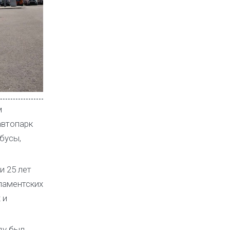
м
автопарк
бусы,
 25 лет
ламентских
 и
ду был