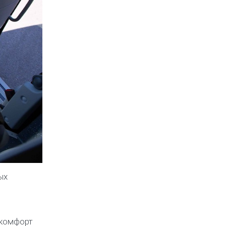
ых
 комфорт