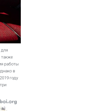
 для
а также
мя работы
Однако в
2019 году
три