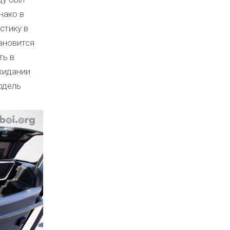
нако в
стику в
ановится
ть в
жидании
одель