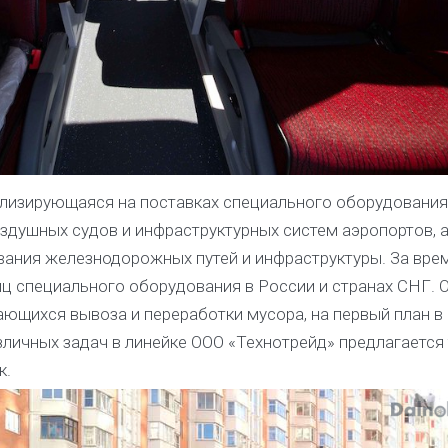
ализирующаяся на поставках специального оборудования
здушных судов и инфраструктурных систем аэропортов, 
вания железнодорожных путей и инфраструктуры. За вре
иц специального оборудования в России и странах СНГ. 
ающихся вывоза и переработки мусора, на первый план в 
личных задач в линейке ООО «Технотрейд» предлагается 
к.