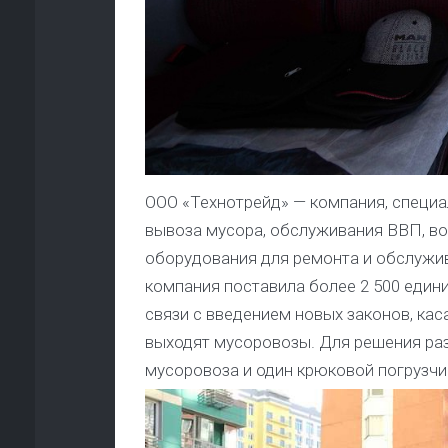
ООО «Технотрейд» — компания, специ
вывоза мусора, обслуживания ВВП, во
оборудования для ремонта и обслужи
компания поставила более 2 500 един
связи с введением новых законов, кас
выходят мусоровозы. Для решения раз
мусоровоза и один крюковой погрузчи