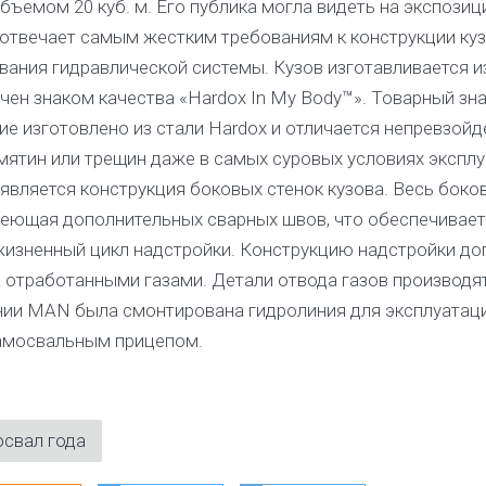
ъемом 20 куб. м. Его публика могла видеть на экспозиц
вечает самым жестким требованиям к конструкции куз
ания гидравлической системы. Кузов изготавливается и
ен знаком качества «Hardox In My Body™». Товарный зна
ие изготовлено из стали Hardox и отличается непревзой
мятин или трещин даже в самых суровых условиях эксплу
вляется конструкция боковых стенок кузова. Весь боко
имеющая дополнительных сварных швов, что обеспечивае
жизненный цикл надстройки. Конструкцию надстройки до
 отработанными газами. Детали отвода газов производят
нии MAN была смонтирована гидролиния для эксплуатац
самосвальным прицепом.
свал года