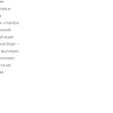
ии
ова и
з
к «Hardox
денной
атации.
вой борт —
т высокую
полняет
ся из
ии