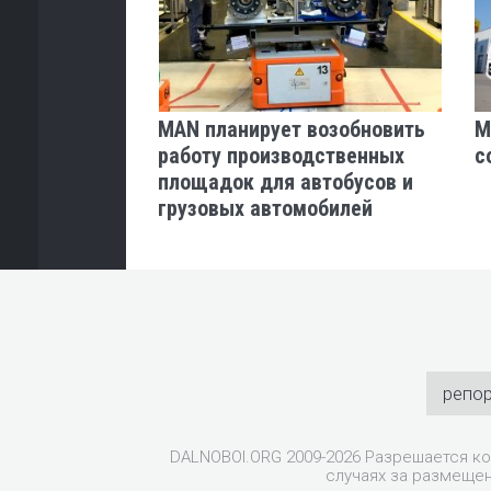
ус MAN Lion’s
MAN планирует возобновить
M
альный
работу производственных
с
вик MAN CitE
площадок для автобусов и
и iF Design
грузовых автомобилей
репо
DALNOBOI.ORG 2009-2026 Разрешается ко
случаях за размещен