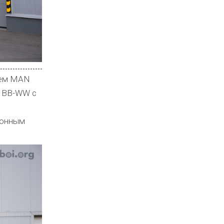
нем MAN
4 BB-WW с
й
ионным