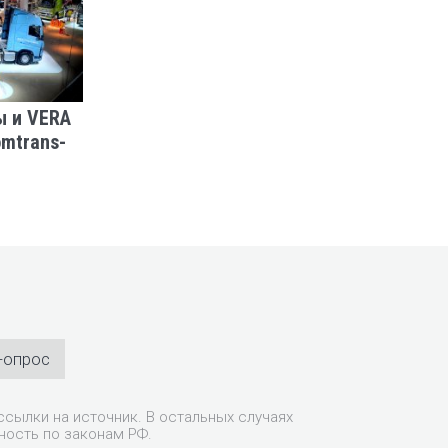
ы и VERA
Будущее городского
MAN:
omtrans-
транспорта: партнеры MAN
автоб
рассказали о перспективных
направлениях рынка
комтранса
-опрос
сылки на источник. В остальных случаях
ность по законам РФ.