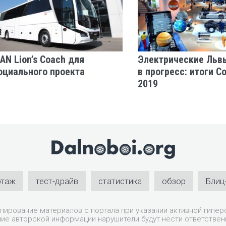
AN Lion’s Coach для
Электрические Льв
оциального проекта
в прогресс: итоги C
2019
ртаж
тест-драйв
статистика
обзор
Блиц
пирование материалов с портала при указании активной гиперс
ие авторской информации нарушители будут нести ответствен