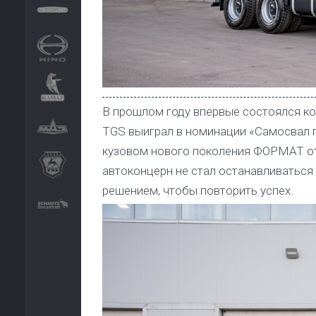
В прошлом году впервые состоялся ко
TGS выиграл в номинации «Самосвал 
кузовом нового поколения ФОРМАТ от 
автоконцерн не стал останавливатьс
решением, чтобы повторить успех.