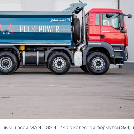
ичным шасси MAN TGS 41.440 с колесной формулой 8×4, н