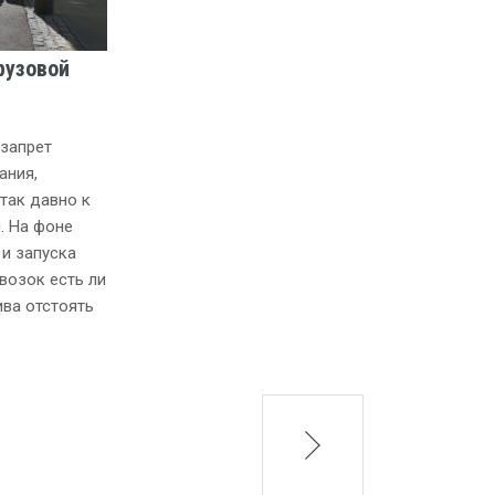
рузовой
запрет
ания,
так давно к
. На фоне
 и запуска
возок есть ли
ива отстоять
next