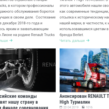
rucks, в котором профессионалы
этого автомобиля нашли сво
дажного обслуживания борются
как современные тенденции, 
лучших в своем деле. Состязание
отсылка к историческому н
в декабре 2018-го года и
нашей марки, в частности, к
ось ярким и захватывающим
использовавшимся цветам в
 Лионе на родине Renault Trucks
бренда Berliet.
альше
Читать дальше
сийские команды
Анонсирован RENAULT T
вят нашу страну в
High Турмалин
 финале соревнования
23.04.2019
1016