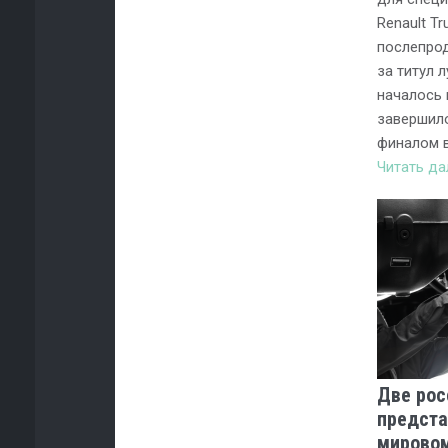
Renault T
послепро
за титул 
началось 
завершил
финалом в
Читать д
Две рос
предста
мировом