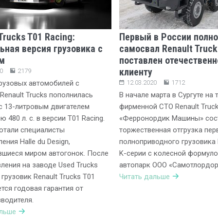
Trucks T01 Racing:
Первый в России полн
ьная версия грузовика с
самосвал Renault Truck
м
поставлен отечествен
клиенту
0
2179
рузовых автомобилей с
12.03.2020
1712
Renault Trucks пополнилась
В начале марта в Сургуте на 
с 13-литровым двигателем
фирменной СТО Renault Truc
480 л. с. в версии T01 Racing.
«Ферронордик Машины» сос
отали специалисты
торжественная отгрузка пер
ения Halle du Design,
полноприводного грузовика R
вшиеся миром автогонок. После
K-серии с колесной формуло
ления на заводе Used Trucks
автопарк ООО «Самотлордор
 грузовик Renault Trucks T01
Читать дальше
ется годовая гарантия от
водителя.
альше