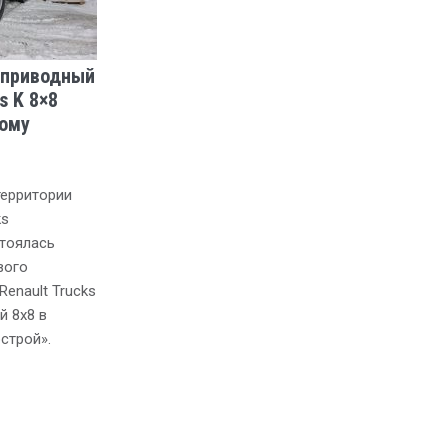
оприводный
s K 8×8
ному
территории
ks
тоялась
вого
enault Trucks
й 8х8 в
строй».