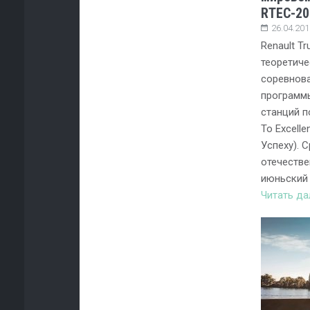
RTEC-20
26.04.201
Renault T
теоретич
соревнова
программ
станций п
To Excelle
Успеху). 
отечестве
июньский
Читать д