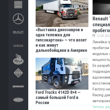
Renault 
специал
«Выставка динозавров и
пробего
одна тележка для
12.03.202
гипсокартона» — что возят
Линейка г
и как живут
пробегом 
дальнобойщики в Америке
моделью 
мощностью 
Ее разраб
подраздел
вдохнови
восстанов
Factory на
Ford Trucks 4142D 8×4 —
Racing да
самый большой Ford в
автопроиз
России
Читать д