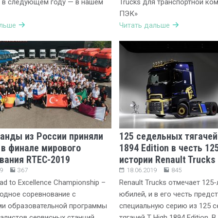
 в следующем году — в нашем
Trucks для транспортной ко
ПЭК»
альше
Читать дальше
анды из России приняли
125 седельных тягачей
 в финале мирового
1894 Edition в честь 12
вания RTEC-2019
истории Renault Trucks
9
367
18.06.2019
845
ad to Excellence Championship –
Renault Trucks отмечает 125-
одное соревнование с
юбилей, и в его честь предс
ми образовательной программы
специальную серию из 125 
алистов сервисных станций
тягачей T High 1894 Edition. 