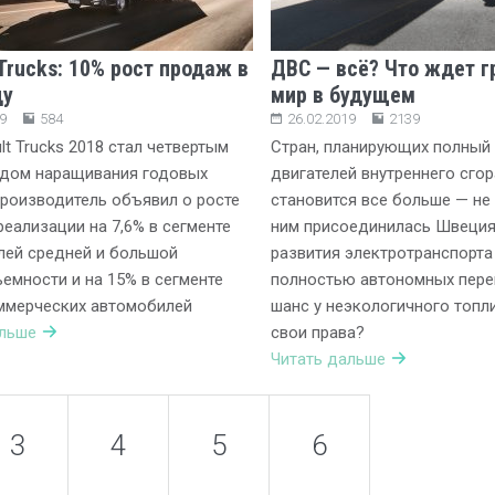
 Trucks: 10% рост продаж в
ДВС — всё? Что ждет г
ду
мир в будущем
9
584
26.02.2019
2139
lt Trucks 2018 стал четвертым
Стран, планирующих полный 
одом наращивания годовых
двигателей внутреннего сгор
роизводитель объявил о росте
становится все больше — не 
еализации на 7,6% в сегменте
ним присоединилась Швеция
лей средней и большой
развития электротранспорта
емности и на 15% в сегменте
полностью автономных пере
ммерческих автомобилей
шанс у неэкологичного топл
альше
свои права?
Читать дальше
3
4
5
6