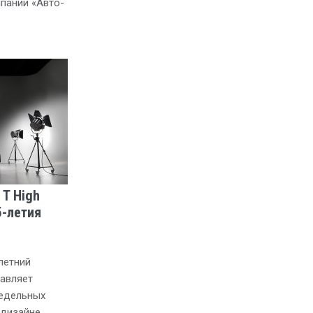
мпании «Авто-
 T High
5-летия
летний
тавляет
седельных
В дизайне