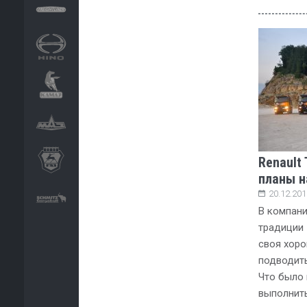
Renault 
планы н
20.12.201
В компани
традиции 
своя хоро
подводить
Что было 
выполнить