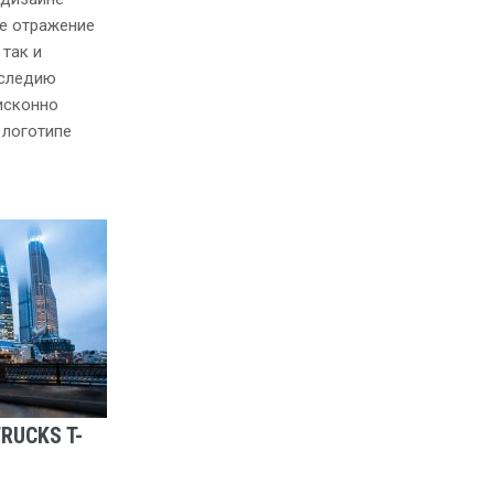
е отражение
так и
аследию
 исконно
 логотипе
RUCKS T-