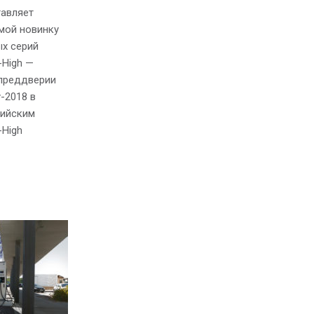
тавляет
мой новинку
х серий
-High —
 преддверии
-2018 в
сийским
-High