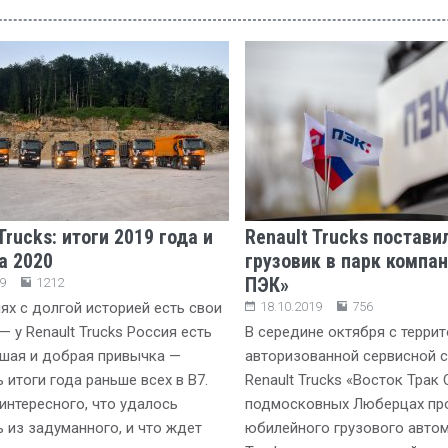
Trucks: итоги 2019 года и
Renault Trucks постави
а 2020
грузовик в парк компан
ПЭК»
9
1212
ях с долгой историей есть свои
18.10.2019
756
— у Renault Trucks Россия есть
В середине октября с терри
шая и добрая привычка —
авторизованной сервисной 
 итоги года раньше всех в B7.
Renault Trucks «Восток Трак 
интересного, что удалось
подмосковных Люберцах про
 из задуманного, и что ждет
юбилейного грузового автом