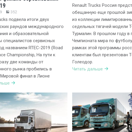
19
Renault Trucks Россия предс
9
352
обещанную еще прошлой зи
rucks подвела итоги двух
из коллекции лимитированны
еских раундов международного
седельных тягачей модели T
ния и образовательной
Турмалин. В прошлом году в
ы специалистов сервисных
Чемпионата мира по футболу
од названием RTEC-2019 (Road
рамках этой программы рос
nce Championship, На пути к
клиентам был презентован T
Сразу две команды от
Голеодор.
нного рынка пробились в
Читать дальше
 Мировой финал в Лионе
альше