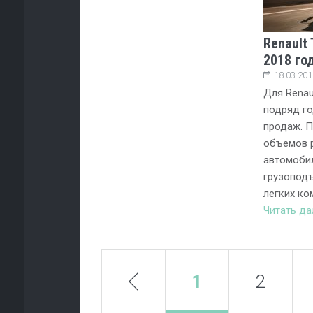
Renault
2018 го
18.03.201
Для Renau
подряд г
продаж. П
объемов р
автомоби
грузоподъ
легких ко
Читать д
prev
1
2