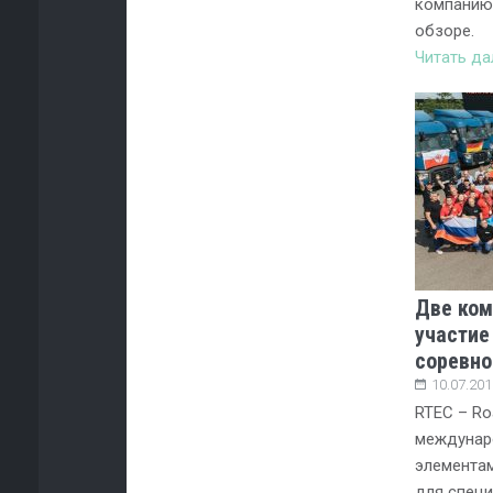
компанию
обзоре.
Читать д
Две ком
участие
соревно
10.07.201
RTEC – Ro
междунар
элемента
для специ