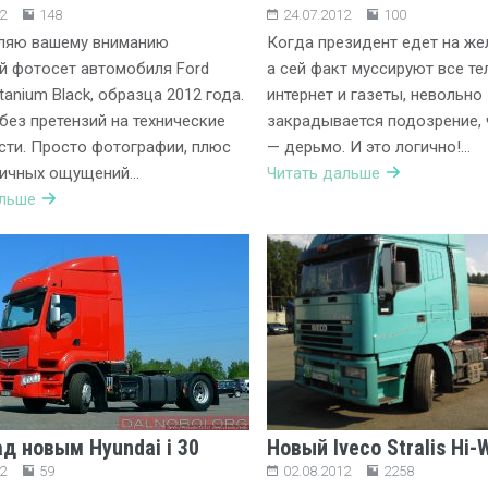
2
148
24.07.2012
100
ляю вашему вниманию
Когда президент едет на же
й фотосет автомобиля Ford
а сей факт муссируют все те
tanium Black, образца 2012 года.
интернет и газеты, невольно
без претензий на технические
закрадывается подозрение,
ти. Просто фотографии, плюс
— дерьмо. И это логично!…
личных ощущений…
Читать дальше
альше
ад новым Hyundai i 30
Новый Iveco Stralis Hi-
2
59
02.08.2012
2258