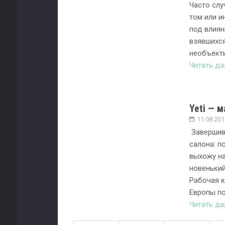
Часто слу
том или 
под влия
взявшихся
необъекти
Читать д
Yeti — 
11.08.201
Завершив
салона: п
выхожу на
новенький
Рабочая 
Европы п
Читать д