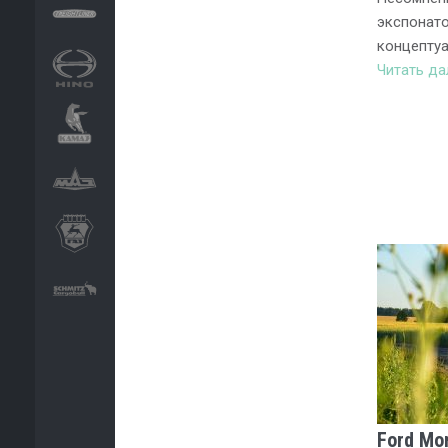
экспонато
концепту
Читать д
Ford Mo