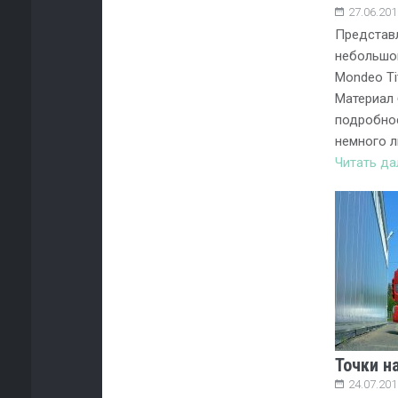
27.06.201
Представ
небольшо
Mondeo Ti
Материал 
подробнос
немного 
Читать д
Точки н
24.07.201