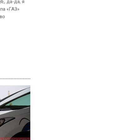
Е, да-да, я
ппа «ГАЗ»
во