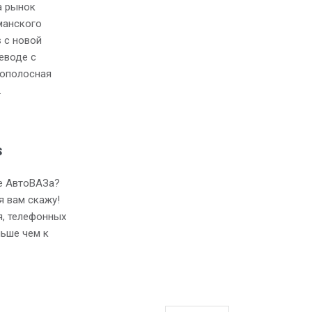
а рынок
манского
s с новой
реводе с
кополосная
…
s
не АвтоВАЗа?
 вам скажу!
я, телефонных
льше чем к