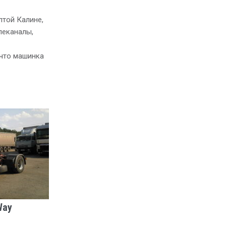
лтой Калине,
леканалы,
 что машинка
Way