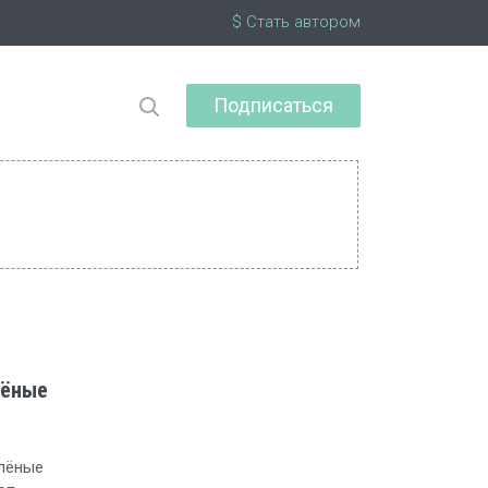
$ Стать автором
Подписаться
лёные
елёные