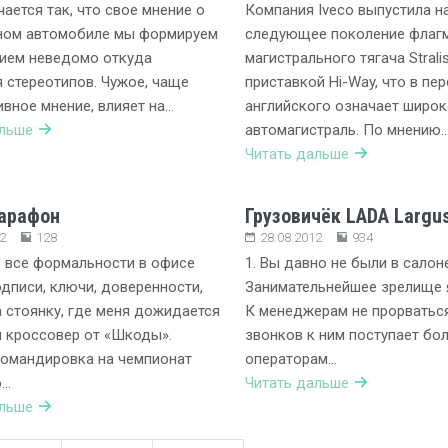
чается так, что свое мнение о
Компания Iveco выпустила н
ином автомобиле мы формируем
следующее поколение флаг
нием неведомо откуда
магистрального тягача Strali
 стереотипов. Чужое, чаще
приставкой Hi-Way, что в пе
вное мнение, влияет на…
английского означает широ
альше
автомагистраль. По мнению
Читать дальше
марафон
Грузовичёк LADA Largu
2
128
28.08.2012
934
 все формальности в офисе
1. Вы давно не были в сало
одписи, ключи, доверенности,
Занимательнейшее зрелище я
 стоянку, где меня дожидается
К менеджерам не прорватьс
 кроссовер от «Шкоды».
звонков к ним поступает бо
командировка на чемпионат
операторам…
о…
Читать дальше
альше