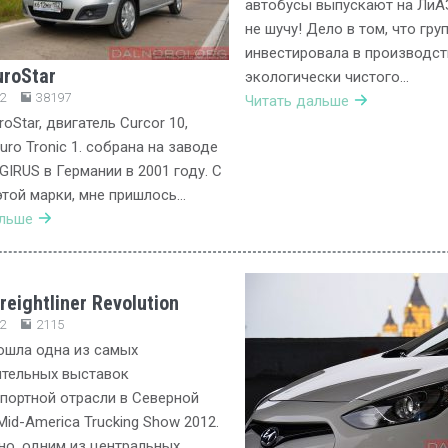
автобусы выпускают на ЛиАЗ
не шучу! Дело в том, что гру
инвестировала в производст
uroStar
экологически чистого…
2
38197
Читать дальше
oStar, двигатель Curcor 10,
uro Tronic 1. собрана на заводе
IRUS в Германии в 2001 году. С
той марки, мне пришлось…
альше
eightliner Revolution
2
2115
ошла одна из самых
ительных выставок
портной отрасли в Северной
Mid-America Trucking Show 2012.
о, одним из центральных