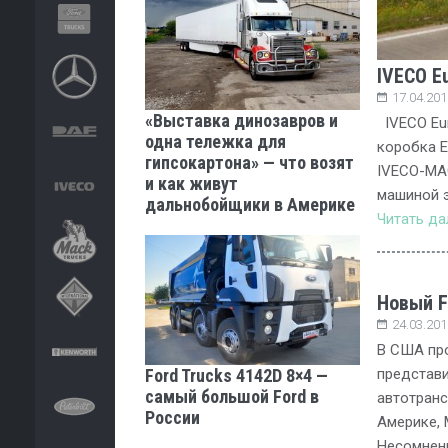
IVECO E
17.04.201
«Выставка динозавров и
IVECO Eur
одна тележка для
коробка E
гипсокартона» — что возят
IVECO-MAG
и как живут
машиной э
дальнобойщики в Америке
Читать д
Новый Fr
24.03.201
В США пр
Ford Trucks 4142D 8×4 —
представ
самый большой Ford в
автотранс
России
Америке, 
Несомненн