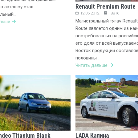
Renault Premium Route
в автошоу стал
12.06.2012
18816
альный…
Магистральный тягач Renaul
альше
Route является одним из на
востребованных на российс
его доля от всей выпускаем
Восток продукции составля
половины…
Читать дальше
ndeo Titanium Black
LADA Калина