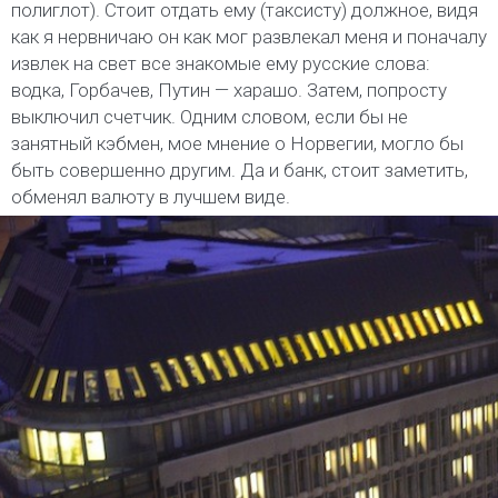
полиглот). Стоит отдать ему (таксисту) должное, видя
как я нервничаю он как мог развлекал меня и поначалу
извлек на свет все знакомые ему русские слова:
водка, Горбачев, Путин — харашо. Затем, попросту
выключил счетчик. Одним словом, если бы не
занятный кэбмен, мое мнение о Норвегии, могло бы
быть совершенно другим. Да и банк, стоит заметить,
обменял валюту в лучшем виде.