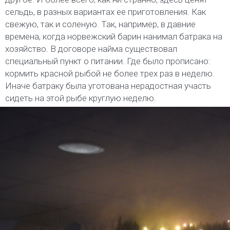
сельдь, в разных вариантах ее приготовления. Как
свежую, так и соленую. Так, например, в давние
времена, когда норвежский барин нанимал батрака на
хозяйство. В договоре найма существовал
специальный пункт о питании. Где было прописано:
кормить красной рыбой не более трех раз в неделю.
Иначе батраку была уготована нерадостная участь
сидеть на этой рыбе круглую неделю.