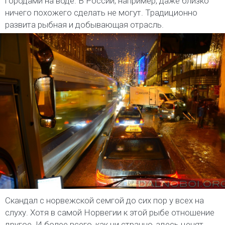
городами на воде. В России, например, даже близко
ничего похожего сделать не могут. Традиционно
развита рыбная и добывающая отрасль.
Скандал с норвежской семгой до сих пор у всех на
слуху. Хотя в самой Норвегии к этой рыбе отношение
другое. И более всего, как ни странно, здесь ценят