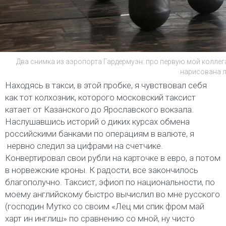
Два снимка из аэропорта Гардермуэн: про первую мой коллега
нарисована лу
Находясь в такси, в этой пробке, я чувствовал себя
как тот колхозник, которого московский таксист
катает от Казанского до Ярославского вокзала.
Наслушавшись историй о диких курсах обмена
российскими банками по операциям в валюте, я
нервно следил за цифрами на счетчике.
Конвертировал свои рубли на карточке в евро, а потом
в норвежские кроны. К радости, все закончилось
благополучно. Таксист, эфиоп по национальности, по
моему английскому быстро вычислил во мне русского
(господин Мутко со своим «Лец ми спик фром май
харт ин инглиш» по сравнению со мной, ну чисто