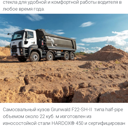
стекла для удобной и комфортной работы водителя в
любое время года.
Самосвальный кузов Grunwald F22-SH-II типа half-pipe
объемом около 22 куб. м изготовлен из
износостойкой стали HARDOX® 450 и сертифицирован