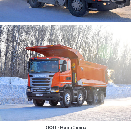
ООО «НовоСкан»