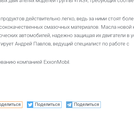
вых двигателях моделей группы «ГАЗ», требующих соотве
продуктов действительно легко, ведь за ними стоят боле
ысококачественных смазочных материалов. Масла новой 
ческих автомобилей, надежно защищая их двигатели в у
тирует Андрей Павлов, ведущий специалист по работе с
ованию компанией ExxonMobil.
оделиться
Поделиться
Поделиться