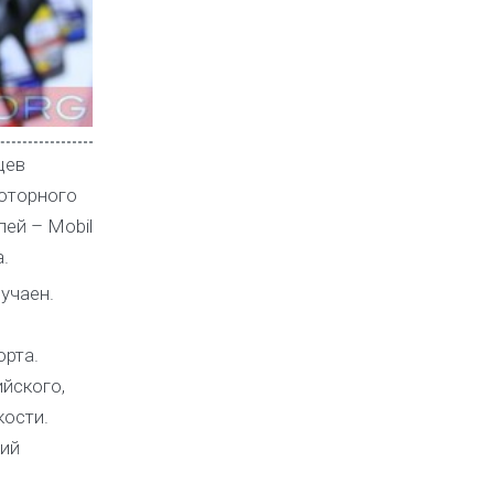
цев
оторного
ей – Mobil
.
учаен.
рта.
ийского,
кости.
кий