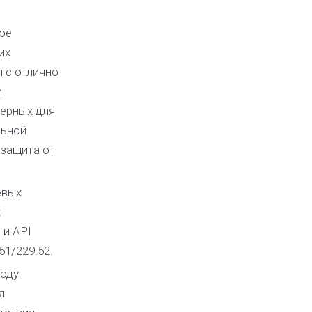
ое
их
 с отлично
и
терных для
льной
 защита от
евых
х
 и API
51/229.52.
году
я