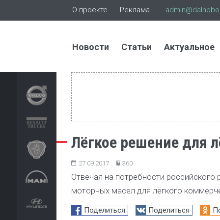
О проекте
Реклама
admin@dalnoboi
Новости
Статьи
Актуальное
Лёгкое решение для л
27.09.2017
360
Отвечая на потребности российского 
моторных масел для лёгкого коммерчес
Поделиться
Поделиться
П