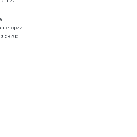
тствия
е
категории
словиях