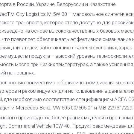
рта в России, Украине, Белоруссии и Казахстане.
lvacTM City Logistics M 5W-30 – малозольное синтетическ
ского транспорта, которое стало доступно для российск
роизведено на основе высококачественных базовых масел
 что позволяет обеспечивать эффективное смазывание 
вых двигателей, работающих в тяжёлых условиях, харак
 преимуществ продукта – высокий уровень термоокислите
ость масла при низких температурах, а также усиленная
ий на поршнях.
30 полностью совместимо с большинством дизельных саж
ертеров и рекомендуется для использования в двигателя
, где необходимо соответствие спецификациям ACEA C3
gen и Mercedes-Benz: VW 505 00/505 01 и MB 229.31/229.
анского производства более ранних моделей в прошлом 
ght Commercial Vehicle 10W-40. Продукт рекомендован дл