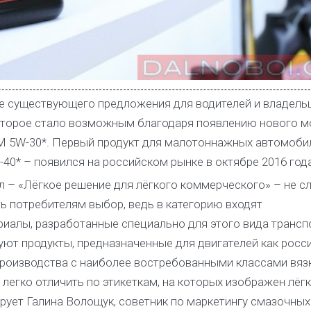
ие существующего предложения для водителей и владель
которое стало возможным благодаря появлению нового м
s M 5W-30*. Первый продукт для малотоннажных автомобил
-40* – появился на российском рынке в октябре 2016 года
 – «Лёгкое решение для лёгкого коммерческого» – не сл
 потребителям выбор, ведь в категорию входят
алы, разработанные специально для этого вида транспо
вуют продукты, предназначенные для двигателей как росс
производства с наиболее востребованными классами вяз
легко отличить по этикеткам, на которых изображен лёг
рует Галина Волощук, советник по маркетингу смазочных