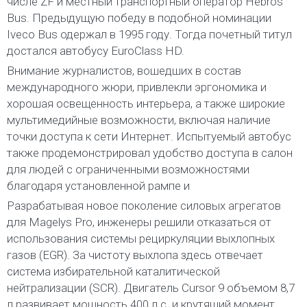
числе ZF и местный транспортный оператор Hebros
Bus. Предыдущую победу в подобной номинации
Iveco Bus одержал в 1995 году. Тогда почетный титул
достался автобусу EuroClass HD.
Внимание журналистов, вошедших в состав
международного жюри, привлекли эргономика и
хорошая освещенность интерьера, а также широкие
мультимедийные возможности, включая наличие
точки доступа к сети Интернет. Испытуемый автобус
также продемонстрировал удобство доступа в салон
для людей с ограниченными возможностями
благодаря установленной рампе и
Разрабатывая новое поколение силовых агрегатов
для Magelys Pro, инженеры решили отказаться от
использования системы рециркуляции выхлопных
газов (EGR). За чистоту выхлопа здесь отвечает
система избирательной каталитической
нейтрализации (SCR). Двигатель Cursor 9 объемом 8,7
л развивает мощность 400 л.с. и крутящий момент