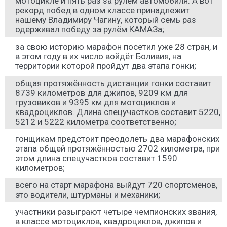
мотоцикле и пять раз за рулём автомобиля. А вот
рекорд побед в одном классе принадлежит
нашему Владимиру Чагину, который семь раз
одерживал победу за рулём КАМАЗа;
за свою историю марафон посетил уже 28 стран, и
в этом году в их число войдёт Боливия, на
территории которой пройдут два этапа гонки;
общая протяжённость дистанции гонки составит
8739 километров для джипов, 9209 км для
грузовиков и 9395 км для мотоциклов и
квадроциклов. Длина спецучастков составит 5220,
5212 и 5222 километра соответственно;
гонщикам предстоит преодолеть два марафонских
этапа общей протяжённостью 2702 километра, при
этом длина спецучастков составит 1590
километров;
всего на старт марафона выйдут 720 спортсменов,
это водители, штурманы и механики;
участники разыграют четыре чемпионских звания,
в классе мотоциклов, квадроциклов, джипов и