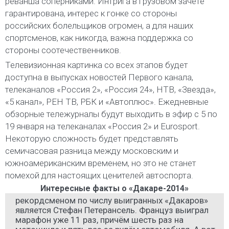
реванша соперниками. Интрига в грузовом зачёте
гарантирована, интерес к гонке со стороны
российских болельщиков огромен, а для наших
спортсменов, как никогда, важна поддержка со
стороны соотечественников.
Телевизионная картинка со всех этапов будет
доступна в выпусках новостей Первого канала,
телеканалов «Россия 2», «Россия 24», НТВ, «Звезда»,
«5 канал», РЕН ТВ, РБК и «Автоплюс». Ежедневные
обзорные тележурналы будут выходить в эфир с 5 по
19 января на телеканалах «Россия 2» и Eurosport.
Некоторую сложность будет представлять
семичасовая разница между московским и
южноамериканским временем, но это не станет
помехой для настоящих ценителей автоспорта.
Интересные факты о «Дакаре-2014»
рекордсменом по числу выигранных «Дакаров»
является Стефан Петерансель. Француз выиграл
марафон уже 11 раз, причём шесть раз на