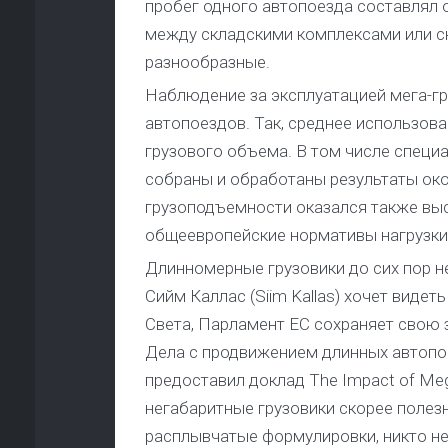
пробег одного автопоезда составлял о
между складскими комплексами или с
разнообразные.
Наблюдение за эксплуатацией мега-г
автопоездов. Так, среднее использов
грузового объема. В том числе специ
собраны и обработаны результаты око
грузоподъемности оказался также вы
общеевропейские нормативы нагрузки 
Длинномерные грузовики до сих пор н
Сийм Каллас (Siim Kallas) хочет виде
Света, Парламент ЕС сохраняет свою 
Дела с продвижением длинных автопое
предоставил доклад The Impact of Meg
негабаритные грузовики скорее полез
расплывчатые формулировки, никто не