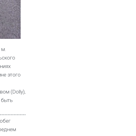
 м.
ьского
аниях
не этого
м (Dolly),
 быть
робег
среднем