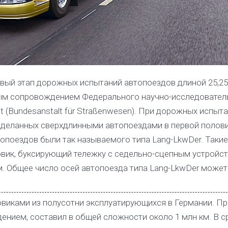
вый этап дорожных испытаний автопоездов длиной 25,25
ым сопровождением Федерального научно-исследовател
 (Bundesanstalt für Straßenwesen). При дорожных испыт
 сделанных сверхдлинными автопоездами в первой полови
топоездов были так называемого типа Lang-LkwDer. Такие
вик, буксирующий тележку с седельно-сцепным устройство
. Общее число осей автопоезда типа Lang-LkwDer может
овиками из полусотни эксплуатирующихся в Германии. П
ением, составил в общей сложности около 1 млн км. В 