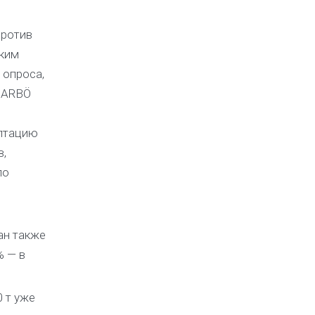
против
ским
 опроса,
. ARBÖ
аптацию
в,
ло
ан также
% — в
0 т уже