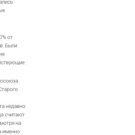
шались
ые
0% от
в. Были
ия
ействующие
росоюза
 Старого
та недавно
да считают
смотря на
а именно: