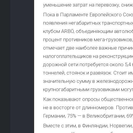
уменьшение затрат на перевозку, сни
Пока в Парламенте Европейского Союз
появления негабаритных транспортных
клубом ARBÖ, объединяющим автолюби
процент противников мега-грузовиков
отмечает две наиболее важные причин
налогоплательщиков на реконструкцию
дорожной сети потребуется около 5,4 
тоннелей, стоянок и развязок. Стоит 
значительную сумму в железнодорожн
крупногабаритными грузовиками могут 
Как показывают опросы общественног
не в восторге от длинномеров. Против
Германии, 75% — в Великобритании, 6
Вместе с этим, в Финляндии, Норвегии,