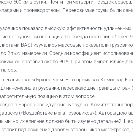
коло 500 км в сутки. Почти три четверти поездок совер
кладами и производством. Перевозимые грузы были сам
рузовиков показало высокую эффективность удлиненных
ание погрузочной площади автопоезда составило более 9
алистами BASt изучались массовые показатели грузовико
ло 2 тыс. измерений. Средний коэффициент использован
соким, он составил около 80%. При этом выполнялись д
на ось.
е легализованы Брюсселем. В то время как Комиссар Ев
ть длинномерные грузовики, пересекающие границы стран
запретительную позицию в этом вопросе.
здов в Евросоюзе идут очень трудно. Комитет транспор
atrucks («Воздействие мега-грузовиков»). Авторы докла
ными, но их влияние должно быть изучено детальней. Не
 ставит под сомнение доводы сторонников мега-траков, 