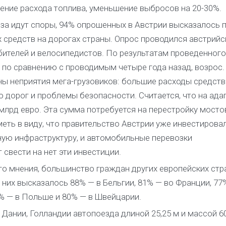
жение расхода топлива, уменьшение выбросов на 20-30%.
а идут споры, 94% опрошенных в Австрии высказалось 
 средств на дорогах страны. Опрос проводился австрий
телей и велосипедистов. По результатам проведенного
, по сравнению с проводимым четыре года назад, возрос
ы неприятия мега-грузовиков: большие расходы средств
 дорог и проблемы безопасности. Считается, что на ад
млрд евро. Эта сумма потребуется на перестройку мосто
иметь в виду, что правительство Австрии уже инвестирова
ую инфраструктуру, и автомобильные перевозки
свести на нет эти инвестиции.
о мнения, большинство граждан других европейских стр
 них высказалось 88% — в Бельгии, 81% — во Франции, 77
9% — в Польше и 80% — в Швейцарии.
 Дании, Голландии автопоезда длиной 25,25 м и массой 6