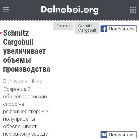
Статьи
Schmitz
Поделиться
Cargobull
Schmitz
Cargobull
увеличивает
объемы
производства
07.10.2013
543
Возросший
общеевропейский
спрос на
рефрижераторные
полуприцепы
обеспечивает
немецкому заводу
Поделиться