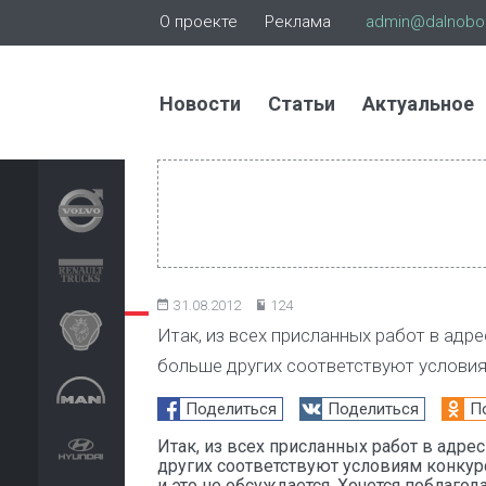
О проекте
Реклама
admin@dalnoboi
Новости
Статьи
Актуальное
31.08.2012
124
Итак, из всех присланных работ в ад
больше других соответствуют услови
Поделиться
Поделиться
П
Итак, из всех присланных работ в адр
других соответствуют условиям конкур
и это не обсуждается. Хочется поблагод