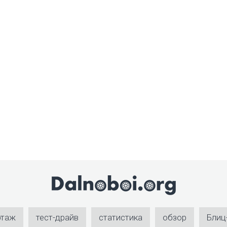
ртаж
тест-драйв
статистика
обзор
Блиц