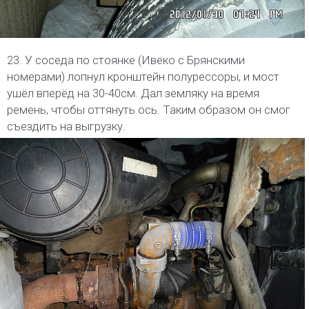
23. У соседа по стоянке (Ивеко с Брянскими
номерами) лопнул кронштейн полурессоры, и мост
ушёл вперёд на 30-40см. Дал земляку на время
ремень, чтобы оттянуть ось. Таким образом он смог
съездить на выгрузку.