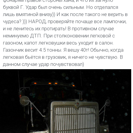
фонарям правой стороны хана, и что их загнуло
буквой Г. Удар был очень сильным. Но отделался
лишь вмятиной внизу)) И как после такого не верить в
чудеса? ))) НАРОД, проверяйте почаще все лампочки,
и не ленитесь их протирать! В противном случае
неминуемо ДТП. При столконовении легковой с
газоном, капот легковушки весь уходит в салон.
Газончик весит 4.5 тонны. Я вешу 40т! Обычно, когда
легковая бьётся в грузовик, я ничего не чувствую. В
данном случае удар почувствовал)