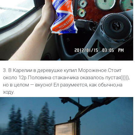
3. В Карелии в деревушке купил Мороженое.Стоит
около 12р.Половина стаканчика оказалось пустая))))),
но в целом — вкусно! Ел разумеется, как обычно,на
ходу.