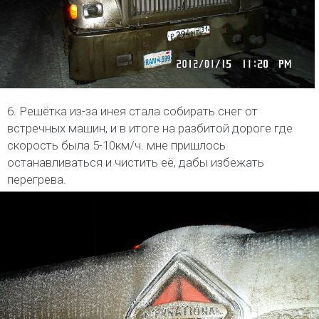
6. Решётка из-за инея стала собирать снег от
встречных машин, и в итоге на разбитой дороге где
скорость была 5-10км/ч. мне пришлось
останавливаться и чистить её, дабы избежать
перегрева.