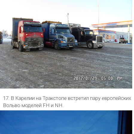
17. В Карелии на Тракстопе встретил пару европейских
Вольво моделей FH и NH.